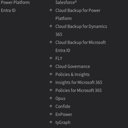
Power Platform
Salesforce®
Entra ID
Cloud Backup for Power
Platform
Cloud Backup for Dynamics
365
Cloud Backup for Microsoft
Entra ID
FLY
Cloud Governance
Policies & Insights
Insights for Microsoft 365
Policies for Microsoft 365
Opus
Confide
EnPower
tyGraph