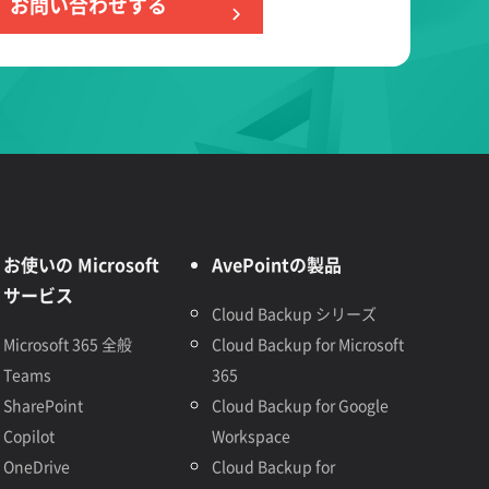
お問い合わせする
お使いの Microsoft
AvePointの製品
サービス
Cloud Backup シリーズ
Microsoft 365 全般
Cloud Backup for Microsoft
Teams
365
SharePoint
Cloud Backup for Google
Copilot
Workspace
OneDrive
Cloud Backup for