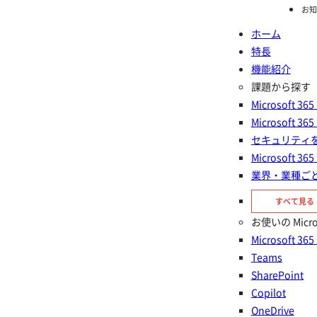
お知
ホーム
特長
ホーム
機能紹介
Clou
機能紹介
課題から探す
Microsoft
Microsoft
Cloud Backup for
セキュリティ
Microsoft
Salesforce®
業界・業種ご
すべて見る
Salesforce の重要データを自動で守り、ビジネ
お使いの Micr
スの継続性を支える
Microsoft 36
Teams
SharePoint
Copilot
OneDrive