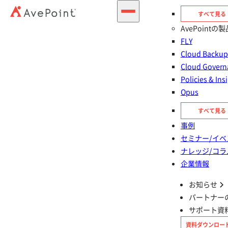
すべて見る
AvePointの製
FLY
Cloud Back
Cloud Govern
Policies & Ins
Opus
お問い合わせする
無料
30日間製品お試し
すべて見る
事例
セミナー/イベ
Cloud Backup for Salesforce® とは？
ナレッジ/コラ
Salesforce の標準機能だけでは不十分な理由
Cloud Backup for Salesforce® が実現すること
主な機能
企業情報
支援事例
認証・準拠
導入フロー・サポート体制
お知らせ
AvePoint の強み
パートナー
サポート資
資料ダウンロー