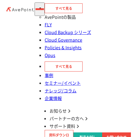
Microsoft 365のバックアップ、標準機能だけで本当
に足りますか？―ランサムウェア・誤削除・監査に備
すべて見る
AvePointの製品
えるデータ保護の考え方
テーマ
Microsoft 365
FLY
バックアップ
Cloud Backup シリーズ
データ保護
Cloud Governance
ランサムウェア対策
Policies & Insights
対象者
Microsoft365を導入・活用したい
Opus
すべて見る
2026年8月25日 12:10〜12:50
申し込む
事例
セミナー/イベント
大容量ファイル、送れないはずなのになぜ仕事は回っ
ナレッジ/コラム
ている？情シスが知らない社外共有を40分で棚卸し！
企業情報
テーマ
Microsoft 365
お知らせ
バックアップ
パートナーの方へ
データ保護
サポート資料
ランサムウェア対策
対象者
Microsoft365を導入・活用したい
資料ダウンロ