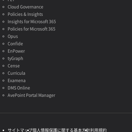
Cloud Governance
Policies & Insights
Insights for Microsoft 365
Policies for Microsoft 365
Opus
Confide
EnPower
tyGraph
Cense
Curricula
Examena
DMS Online
AvePoint Portal Manager
サイトマップ
個人情報保護に関する基本方針
利用規約