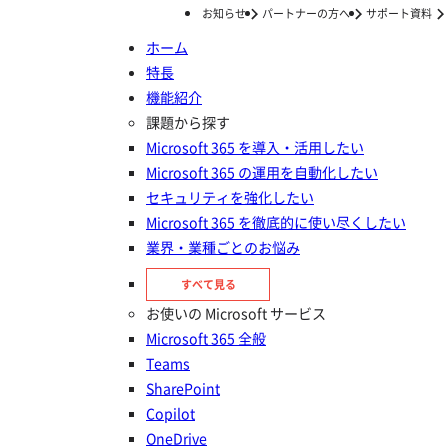
お知らせ
パートナーの方へ
サポート資料
ホーム
特長
ホーム
セミナー/イベント
機能紹介
セミナー/イベント
課題から探す
Microsoft 365 を導入・活用したい
Microsoft 365 の運用を自動化したい
セキュリティを強化したい
Microsoft 365 を徹底的に使い尽くしたい
業界・業種ごとのお悩み
すべて
セミナー
イベント
すべて見る
お使いの Microsoft サービス
すべてのセミナー/イベント
Microsoft 365 全般
Teams
SharePoint
2026年8月18日 12:10〜12:50
申し込む
Copilot
OneDrive