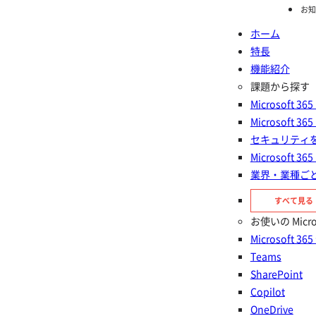
お知
ホーム
特長
ホーム
機能紹介
Mic
機能紹介
課題から探す
Microsoft
Microsoft
Microsoft 365 全般
セキュリティ
Microsoft
Microsoft 365 は多くの機能を備えた業務効率化に貢献するシ
業界・業種ご
ステムです。利便性と安全性を両立するためには、仕様を理解
すべて見る
し適切な運用設計を行うことが重要ですが、設定項目が多いた
お使いの Micr
め、適切に管理できないと運用が複雑になり、セキュリティリ
Microsoft 36
スクも発生します。そこで本ページでは、Microsoft 365に関
Teams
する代表的な課題と、その解決策をご紹介します。
SharePoint
Copilot
お問い合わせする
無料
30日間製品お試し
OneDrive