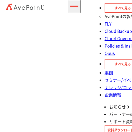
すべて見る
AvePointの製
Microsoft 365 に関するよくある課題と解決するソリューショ
ン
FLY
支援事例
お役立ち記事
AvePoint の強み
Cloud Back
Cloud Govern
Policies & Ins
Opus
Solution
すべて見る
Microsoft 365 に関するよくある
事例
課題と解決するソリューション
セミナー/イベ
ナレッジ/コラ
企業情報
01
ワークスペースが乱立してしまう
お知らせ
ワークスペースを整備
パートナー
Cloud Governance
サポート資
資料ダウンロー