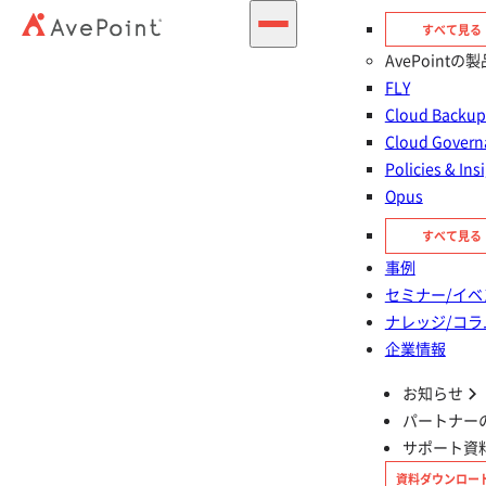
すべて見る
AvePointの製
FLY
Cloud Back
お問い合わせする
無料
30日間製品お試し
Cloud Govern
Policies & Ins
Opus
Cense とは？
Microsoft 365 では不十分な理由
すべて見る
Cense が実現すること
主な機能
支援事例
事例
認証・準拠
導入フロー・サポート体制
AvePoint の強み
セミナー/イベ
ナレッジ/コラ
企業情報
お知らせ
About
パートナー
Cense
とは？
サポート資
資料ダウンロー