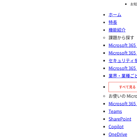
お知
ホーム
特長
ホーム
機能紹介
Cen
機能紹介
課題から探す
Microsoft
Microsoft
Cense
セキュリティ
Microsoft
Microsoft 365 のライセンスを可視化し、最適な
業界・業種ご
コスト管理を実現
すべて見る
お使いの Micr
Microsoft 36
Teams
SharePoint
Copilot
OneDrive