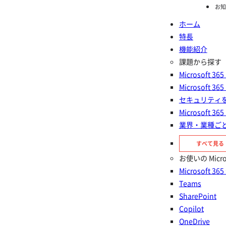
お知
ホーム
特長
ホーム
機能紹介
Poli
機能紹介
課題から探す
Microsoft
Microsoft
Policies for Microsoft
セキュリティ
Microsoft
365
業界・業種ご
すべて見る
セキュリティポリシーを自動適用し、安全な
お使いの Micr
Microsoft 365 運用を実現
Microsoft 36
Teams
SharePoint
Copilot
OneDrive