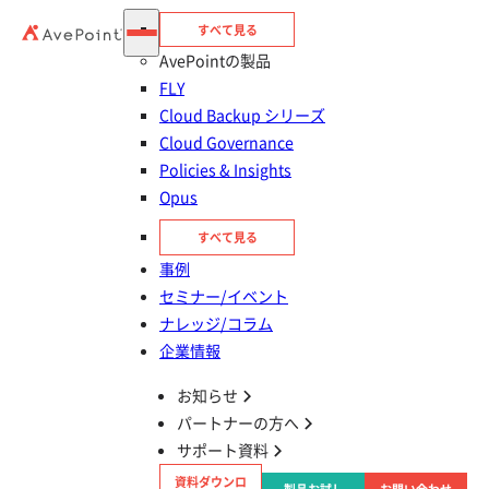
わせください。
すべて見る
製品・サービスのお問い合わせ
AvePointの製品
FLY
Cloud Backup シリーズ
Cloud Governance
Policies & Insights
パートナー契約の
Opus
お問い合わせ
すべて見る
事例
AvePointの製品やソリューションを顧客に提案したい、
セミナー/イベント
パートナー契約に興味がある方はこちらからお問い合わ
ナレッジ/コラム
せください。
企業情報
パートナー契約のお問い合わせ
お知らせ
パートナーの方へ
※販売パートナーをお探しのお客様は「
パートナー・ディスト
サポート資料
リビューター一覧
」をご覧ください。
資料ダウンロ