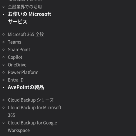
金融業界での活用
お使いの Microsoft
サービス
Microsoft 365 全般
Teams
SharePoint
Copilot
OneDrive
Power Platform
Entra ID
AvePointの製品
Cloud Backup シリーズ
Cloud Backup for Microsoft
365
Cloud Backup for Google
Workspace