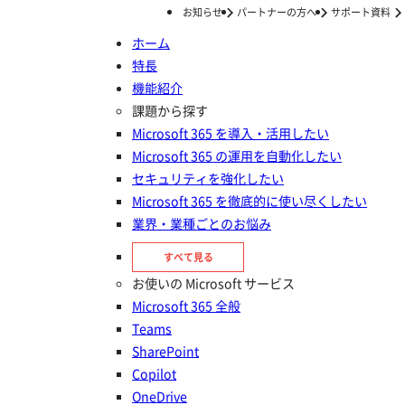
お知らせ
パートナーの方へ
サポート資料
ホーム
特長
ホーム
お問い合わせ
機能紹介
お問い合わせ
課題から探す
Microsoft 365 を導入・活用したい
Microsoft 365 の運用を自動化したい
セキュリティを強化したい
Microsoft 365 を徹底的に使い尽くしたい
業界・業種ごとのお悩み
すべて見る
お使いの Microsoft サービス
製品・サービス導入に関する
Microsoft 365 全般
お問い合わせ
Teams
SharePoint
AvePointの製品の導入をご検討されている方、詳しい説
Copilot
明・お見積り・デモをご希望の方はこちらからお問い合
OneDrive