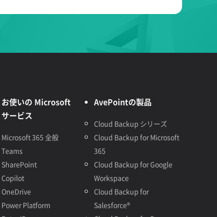
お使いの Microsoft
AvePointの製品
サービス
Cloud Backup シリーズ
Microsoft 365 全般
Cloud Backup for Microsoft
Teams
365
SharePoint
Cloud Backup for Google
Copilot
Workspace
OneDrive
Cloud Backup for
Power Platform
Salesforce®