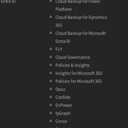
Entra ID
Cloud Backup for Power
Platform
Cloud Backup for Dynamics
365
Cloud Backup for Microsoft
Entra ID
FLY
Cloud Governance
Policies & Insights
Insights for Microsoft 365
Policies for Microsoft 365
Opus
Confide
EnPower
tyGraph
Cense