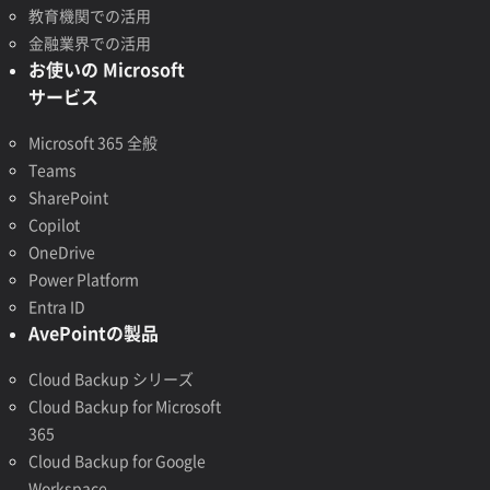
教育機関での活用
金融業界での活用
お使いの Microsoft
サービス
Microsoft 365 全般
Teams
SharePoint
Copilot
OneDrive
Power Platform
Entra ID
AvePointの製品
Cloud Backup シリーズ
Cloud Backup for Microsoft
365
Cloud Backup for Google
Workspace