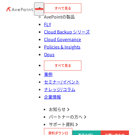
AvePointの製品を
30日間無料で
すべて見る
AvePointの製品
お試しいただけます
FLY
Cloud Backup シリーズ
Cloud Governance
Policies & Insights
Opus
すべて見る
事例
セミナー/イベント
今すぐ申し込む
ナレッジ/コラム
企業情報
お知らせ
お問い合わせ
パートナーの方へ
サポート資料
貴社のご利用目的・予算に合わせて
資料ダウンロ