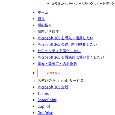
お知らせ
パートナーの方へ
サポート資料
ホーム
特長
ホーム
ナレッジ/コラム
Cloud Management
機能紹介
Cloud Management
課題から探す
Microsoft 365 を導入・活用したい
Microsoft 365 の運用を自動化したい
セキュリティを強化したい
Microsoft 365 を徹底的に使い尽くしたい
2025年12月09日
業界・業種ごとのお悩み
Cloud Management (監査ログ) 設定手順書
すべて見る
お使いの Microsoft サービス
Microsoft 365 全般
Teams
SharePoint
Copilot
OneDrive