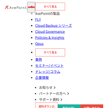
すべて見る
AvePointの製品
FLY
Cloud Backup シリーズ
Cloud Governance
長崎県庁 様
Policies & Insights
Opus
長崎県 総務部 スマート県庁推進課 主任主事
すべて見る
西坂 翼 様
事例
対象のサービス
セミナー/イベント
Microsoft 365
ナレッジ/コラム
企業情報
企業規模
1,001～10,000名
対象の業界
官公庁・地方自治体
お知らせ
抱えている課題
Microsoft 365 の運用を自動化したい
パートナーの方へ
製品・サービス
Cloud Governance
サポート資料
資料ダウンロ