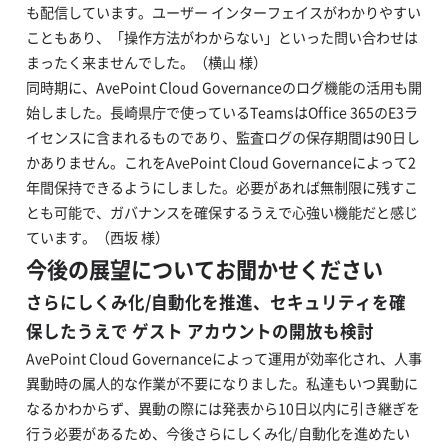
も配信しています。ユーザー インターフェイスがわかりやすい
こともあり、「操作方法がわからない」といった問い合わせは
まったく来ませんでした。（横山 様）
同時期に、AvePoint Cloud Governanceのログ機能の活用も開
始しました。長崎県庁で使っているTeamsはOffice 365のE3ラ
イセンスに含まれるものであり、監査ログの保存期間は90日し
かありません。これをAvePoint Cloud Governanceによって2
年間保持できるようにしました。必要があれば無制限に残すこ
とも可能で、ガバナンスを確保するうえで心強い機能だと感じ
ています。（西坂 様）
今後の展望についてお聞かせください
さらにしくみ化/自動化を推進、セキュリティを確
保したうえで ゲスト アカウントの開放も検討
AvePoint Cloud Governanceによって運用が効率化され、人事
異動時の属人的な作業が不要になりました。私達もいつ異動に
なるかわからず、異動の際には発表から10日以内に引き継ぎを
行う必要があるため、今後さらにしくみ化/自動化を進めたい