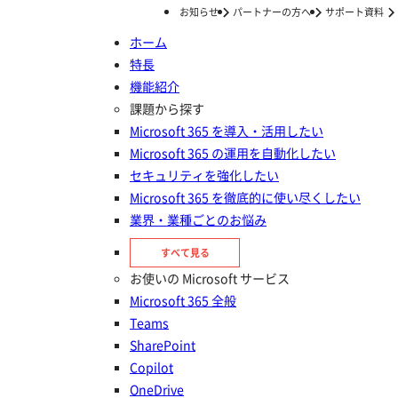
お知らせ
パートナーの方へ
サポート資料
ホーム
特長
ホーム
事例
“使われないチーム” をなくすため、チーム作成申請と棚卸しのしくみを実装。 1週間かかっていた人事異動のメンバー入れ替え作業がほぼゼロに。
機能紹介
“使われないチーム” をなくすた
課題から探す
Microsoft 365 を導入・活用したい
め、チーム作成申請と棚卸しのし
Microsoft 365 の運用を自動化したい
くみを実装。 1週間かかっていた
セキュリティを強化したい
Microsoft 365 を徹底的に使い尽くしたい
人事異動のメンバー入れ替え作業
業界・業種ごとのお悩み
がほぼゼロに。
すべて見る
お使いの Microsoft サービス
Microsoft 365 全般
Teams
SharePoint
Copilot
OneDrive