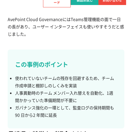
製品お試し
お問い合わせ
この事例の資料をダウンロードする
ード
AvePoint Cloud GovernanceにはTeams管理機能の面で一日
の長があり、ユーザー インターフェイスも使いやすそうだと感
じました。
この事例のポイント
使われていないチームの残存を回避するため、チーム
作成申請と棚卸しのしくみを実装
人事異動時のチーム メンバー入れ替えを自動化、1週
間かかっていた準備期間が不要に
ガバナンス強化の一環として、監査ログの保持期間も
90 日から2 年間に延長