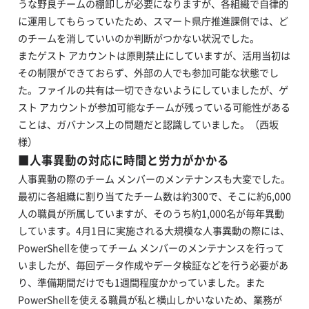
うな野良チームの棚卸しが必要になりますが、各組織で自律的
に運用してもらっていたため、スマート県庁推進課側では、ど
のチームを消していいのか判断がつかない状況でした。
またゲスト アカウントは原則禁止にしていますが、活用当初は
その制限ができておらず、外部の人でも参加可能な状態でし
た。ファイルの共有は一切できないようにしていましたが、ゲ
スト アカウントが参加可能なチームが残っている可能性がある
ことは、ガバナンス上の問題だと認識していました。（西坂
様）
■
人事異動の対応に時間と労力がかかる
人事異動の際のチーム メンバーのメンテナンスも大変でした。
最初に各組織に割り当てたチーム数は約300で、そこに約6,000
人の職員が所属していますが、そのうち約1,000名が毎年異動
しています。4月1日に実施される大規模な人事異動の際には、
PowerShellを使ってチーム メンバーのメンテナンスを行って
いましたが、毎回データ作成やデータ検証などを行う必要があ
り、準備期間だけでも1週間程度かかっていました。また
PowerShellを使える職員が私と横山しかいないため、業務が