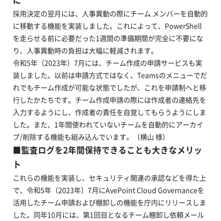
に
採用決定の翌月には、人事異動の際にチーム メンバーを自動的
に移動する機能を実装しました。これによって、PowerShell
を走らせる前に必要だった1週間の準備期間が完全に不要にな
り、人事異動時の負担は大幅に軽減されます。
令和5年（2023年）7月には、チーム作成の申請サービスも実
装しました。以前は申請方式ではなく、Teamsのメニューでだ
れでもチーム作成が可能な状態でしたが、これを申請制へと移
行したかたちです。チーム作成申請の際には作成者の連絡先を
入力するようにし、作成者の責任を自覚してもらうようにしま
した。また、1年間使われていないチームを自動的にアーカイ
ブ/削除する機能も組み込んでいます。（横山 様）
■
監査ログを2年間保持できることも大きなメリッ
ト
これらの機能を実装し、セキュリティ関連の承認などを得た上
で、令和5年（2023年）7月にAvePoint Cloud Governanceを
活用したチーム申請および棚卸しの機能を庁内にリリースしま
した。同年10月には、第1回目となるチーム棚卸し依頼メール