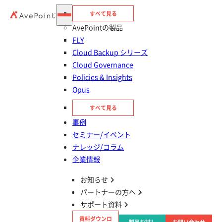
AvePointの製品を
すべて見る
AvePointの製品
30日間無料で
FLY
お試しいただけます
Cloud Backup シリーズ
Cloud Governance
Policies & Insights
Opus
すべて見る
事例
セミナー/イベント
ナレッジ/コラム
今すぐ申し込む
企業情報
お知らせ
パートナーの方へ
お問い合わせ
サポート資料
資料ダウンロ