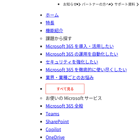
お知らせ
パートナーの方へ
サポート資料
ホーム
特長
ホーム
個人情報を削除いたしました
機能紹介
個人情報を削除いたしまし
課題から探す
Microsoft 365 を導入・活用したい
た
Microsoft 365 の運用を自動化したい
セキュリティを強化したい
Microsoft 365 を徹底的に使い尽くしたい
業界・業種ごとのお悩み
すべて見る
個人情報を削除の手続きが完了いたしました。
お使いの Microsoft サービス
今までご利用いただき誠にありがとうございました。
Microsoft 365 全般
Teams
SharePoint
Copilot
OneDrive