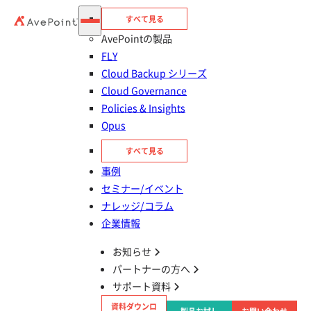
すべて見る
AvePointの製品
FLY
Cloud Backup シリーズ
Cloud Governance
AvePointの製品を
Policies & Insights
Opus
30日間無料で
お試しいただけます
すべて見る
事例
セミナー/イベント
ナレッジ/コラム
企業情報
お知らせ
パートナーの方へ
サポート資料
今すぐ申し込む
資料ダウンロ