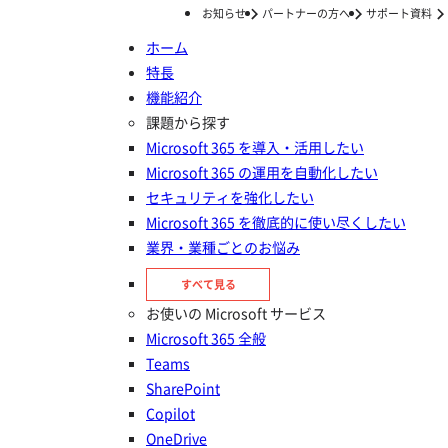
お知らせ
パートナーの方へ
サポート資料
ホーム
特長
ホーム
事例
機能紹介
Power Platform
課題から探す
Microsoft 365 を導入・活用したい
Microsoft 365 の運用を自動化したい
セキュリティを強化したい
Microsoft 365 を徹底的に使い尽くしたい
2026年03月19日
業界・業種ごとのお悩み
市民開発者4,700名の「攻め」を支えるガバナンス基盤～花王
すべて見る
がAvePoint EnPowerで実現した、Power Platform運用の自
動化と健全化～
お使いの Microsoft サービス
Microsoft 365 全般
2025年09月05日
Teams
SharePoint
のべ2,000人以上の社員が利用するMicrosoft Power Platform
の管理をAvePoint EnPower で効率化 ―利用促進とガバナン
Copilot
ス強化を両立
OneDrive