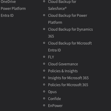
OneDrive
Cloud Backup for
Power Platform
Salesforce®
Entra ID
Cloud Backup for Power
Platform
Cloud Backup for Dynamics
365
Cloud Backup for Microsoft
Entra ID
FLY
Cloud Governance
Policies & Insights
Insights for Microsoft 365
Policies for Microsoft 365
Opus
Confide
EnPower