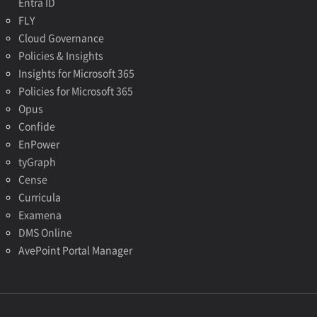
Entra ID
FLY
Cloud Governance
Policies & Insights
Insights for Microsoft 365
Policies for Microsoft 365
Opus
Confide
EnPower
tyGraph
Cense
Curricula
Examena
DMS Online
AvePoint Portal Manager