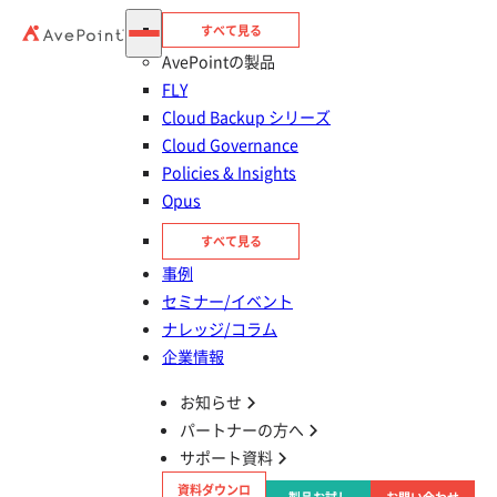
護範囲の広さを評価
すべて見る
AvePointの製品
Microsoft 365 関連の実践的なスキル習得を目的とした技術研
FLY
修、技術サポート、コンサルティングサービスを提供している
Cloud Backup シリーズ
株式会社イルミネート・ジャパン 様（以下イルミネート・ジャ
Cloud Governance
パン）が、AvePoint Cloud Backup Complete Suite 運用時の
Policies & Insights
操作性やサポート体制、保護範囲の広さを評価し、これまで契
Opus
約していた他社製品から切り替えを実施。Teams チャットや
Entra ID もバックアップ対象になったことで、Microsoft 365
すべて見る
運用の信頼性を高める堅牢な体制を実現した事例を公開しまし
事例
た。
セミナー/イベント
ナレッジ/コラム
企業情報
課題
Microsoft 365 の導入・活用をした
い
お知らせ
パートナーの方へ
株式会社イルミネート・ジャ
サポート資料
パン 様
資料ダウンロ