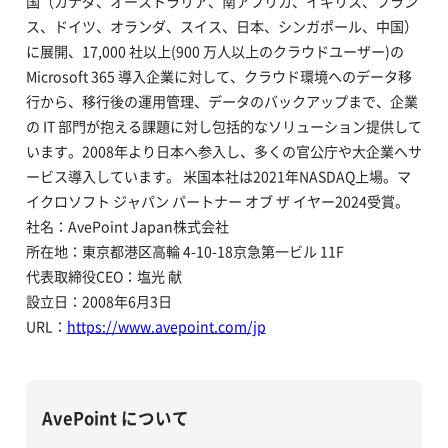
国（カナダ、オーストラリア、南アフリカ、イギリス、フラン
ス、ドイツ、オランダ、スイス、日本、シンガポール、中国）
に展開、17,000 社以上(900 万人以上のクラウドユーザー)の
Microsoft 365 導入企業に対して、クラウド環境へのデータ移
行から、移行後の運用管理、データのバックアップまで、企業
の IT 部門が抱える課題に対し包括的なソリューション提供して
います。2008年より日本へ参入し、多くの官公庁や大企業へサ
ービス導入しています。 米国本社は2021年NASDAQ上場。マ
イクロソフト ジャパン パートナー オブ ザ イヤー2024受賞。
社名：AvePoint Japan株式会社
所在地：東京都港区高輪 4-10-18京急第一ビル 11F
代表取締役CEO：塩光 献
設立日：2008年6月3日
URL：
https://www.avepoint.com/jp
AvePoint について