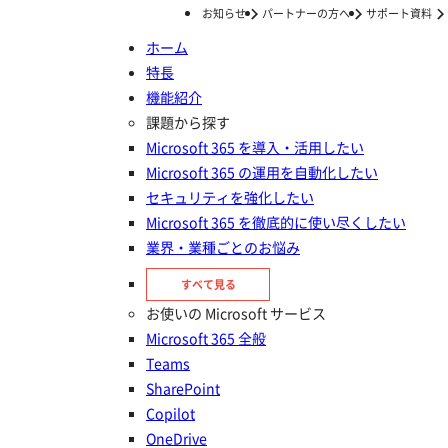
お知らせ
パートナーの方へ
サポート資料
ホーム
特長
ホーム
お知らせ
イルミネート・ジャパン、Entra IDやPower Platformまで保護可能なAvePoint Cloud Backup Complete Suiteを導入
機能紹介
イルミネート・ジャパン、Entra
課題から探す
Microsoft 365 を導入・活用したい
IDやPower Platformまで保護可
Microsoft 365 の運用を自動化したい
能なAvePoint Cloud Backup
セキュリティを強化したい
Microsoft 365 を徹底的に使い尽くしたい
Complete Suiteを導入
業界・業種ごとのお悩み
投稿日：
2025年07月18日
すべて見る
お使いの Microsoft サービス
Microsoft 365 全般
Teams
SharePoint
Microsoft 365講師としての経験を踏ま
Copilot
え、運用時の操作性やサポート体制、保
OneDrive