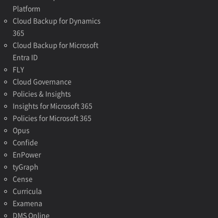
Platform
Cloud Backup for Dynamics
365
Cloud Backup for Microsoft
Entra ID
FLY
Cloud Governance
Policies & Insights
Insights for Microsoft 365
Policies for Microsoft 365
Opus
Confide
EnPower
tyGraph
Cense
Curricula
Examena
DMS Online