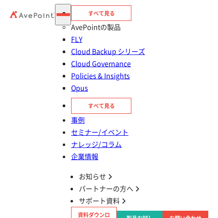
AvePoint Japan株式会社（本社：東京都品川区、代表取締
すべて見る
役：塩光 献、以下「AvePoint」「当社」）は、株式会社大塚
AvePointの製品
商会（本社：東京都千代田区、代表取締役社長：大塚 裕司、以
FLY
下「大塚商会」）と販売パートナー契約を締結したことをお知
Cloud Backup シリーズ
らせします。
Cloud Governance
Policies & Insights
Opus
すべて見る
■
概要
事例
あらゆる規模の企業・官公庁等でMicrosoft 365の導入が拡大
セミナー/イベント
していく中で、安全・効率的なコミュニケーション・コラボレ
ナレッジ/コラム
ーションをおこなうために管理を徹底して運用のリスクを減ら
企業情報
したいというご要望も増えてきています。
さらに、Microsoft が提供する生成AIサービス「Microsoft
お知らせ
Microsoft 365 Copilot」が業務効率化の一助として期待されて
パートナーの方へ
いますが、最大限にその価値を生かすには「データの準備」
サポート資料
「権限の整理」「運用管理の最適化」が必要です。
資料ダウンロ