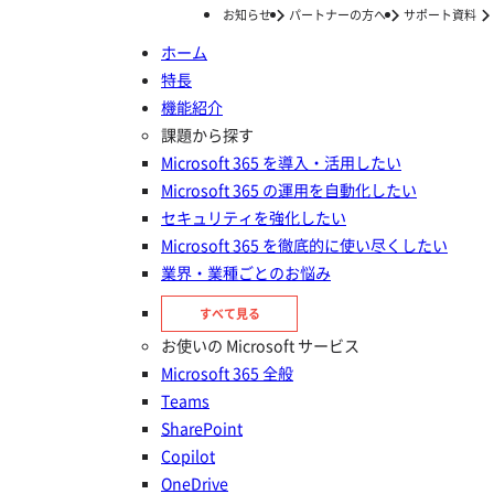
お知らせ
パートナーの方へ
サポート資料
ホーム
特長
ホーム
お知らせ
2024年4月9日 – AvePoint Japan、株式会社大塚商会と販売パートナー契約を締結
機能紹介
2024年4月9日 – AvePoint
課題から探す
Microsoft 365 を導入・活用したい
Japan、株式会社大塚商会と販売
Microsoft 365 の運用を自動化したい
パートナー契約を締結
セキュリティを強化したい
Microsoft 365 を徹底的に使い尽くしたい
業界・業種ごとのお悩み
投稿日：
2024年04月09日
すべて見る
お使いの Microsoft サービス
Microsoft 365 全般
Copilot利用の準備も見据えた、
Teams
SharePoint
Microsoft 365 の導入・利用における課題
Copilot
解決支援を強化
OneDrive