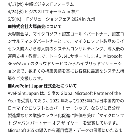
4/17(水) 中部ビジネスITフォーラム
4/24(水) ビジネスITフォーラム in 神戸
6/5(水) ITソリューションフェア 2024 in 九州
■株式会社大塚商会について
大塚商会は、マイクロソフト認定ゴールドパートナー、認定コ
ンサルティングパートナーとして、マイクロソフト製品のライ
センス購入から導入前のシステムコンサルティング、導入後の
運用支援・教育まで、トータルにサポートします。Microsoft
365やAzureのクラウドサービスからハイブリッドソリューシ
ョンまで、数多くの構築実績を基にお客様に最適なシステム構
築をご支援します。
■AvePoint Japan株式会社について
AvePoint Japan は、5 度の Global Microsoft Partner of the
Year を受賞しており、2022 年および2023年には日本国内での
日本マイクロソフトとのパートナーシップ、ならびに官公庁・
製造業などの業務クラウド化促進に評価を受け「マイクロソフ
ト ジャパン パートナー オブ ザ イヤー」を受賞しています。
Microsoft 365 の導入から運用管理・データの保護にいたるま