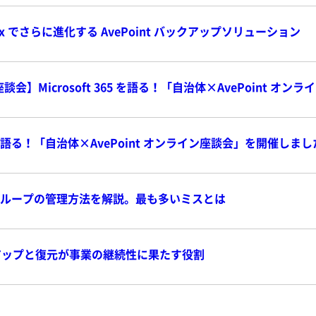
Syntex でさらに進化する AvePoint バックアップソリューション
談会】Microsoft 365 を語る！「自治体×AvePoint オ
365 を語る！「自治体×AvePoint オンライン座談会」を開催しまし
 365 グループの管理方法を解説。最も多いミスとは
アップと復元が事業の継続性に果たす役割