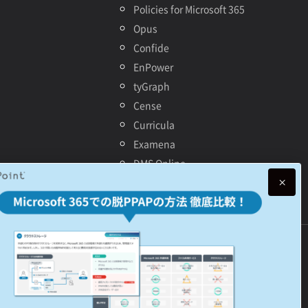
Policies for Microsoft 365
Opus
Confide
EnPower
tyGraph
Cense
Curricula
Examena
DMS Online
AvePoint Portal Manager
© 2025 AvePoint, Inc. All Rights Reserved.