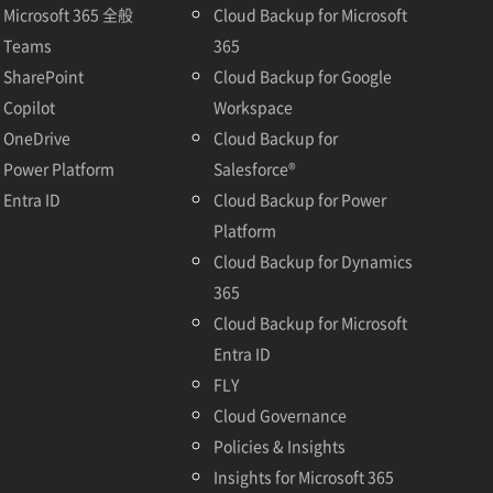
Microsoft 365 全般
Cloud Backup for Microsoft
Teams
365
SharePoint
Cloud Backup for Google
Copilot
Workspace
OneDrive
Cloud Backup for
Power Platform
Salesforce®
Entra ID
Cloud Backup for Power
Platform
Cloud Backup for Dynamics
365
Cloud Backup for Microsoft
Entra ID
FLY
Cloud Governance
Policies & Insights
Insights for Microsoft 365