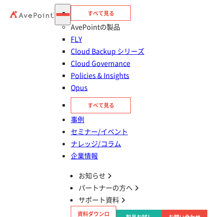
すべて見る
AvePointの製品
FLY
Cloud Backup シリーズ
Cloud Governance
Policies & Insights
Opus
目次
すべて見る
Microsoft 365とは？作業の効率化や生産性の
事例
向上に不可欠なサービス
セミナー/イベント
ナレッジ/コラム
Microsoft 365 の一般法人向けプランと大企業
企業情報
向けプランの違いを比較
お知らせ
パートナーの方へ
Microsoft 365 プランの選び方
サポート資料
資料ダウンロ