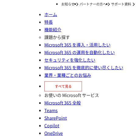
お知らせ
パートナーの方へ
サポート資料
ホーム
特長
ホーム
ナレッジ/コラム
はじめての365運用
Microsoft 365 のプランを詳しく解説！選び方のポイントも
機能紹介
Microsoft 365 のプランを詳しく
課題から探す
Microsoft 365 を導入・活用したい
解説！選び方のポイントも
Microsoft 365 の運用を自動化したい
セキュリティを強化したい
投稿日：
2023年10月22日
Microsoft 365 を徹底的に使い尽くしたい
はじめての365運用
業界・業種ごとのお悩み
Microsoft 365
すべて見る
お使いの Microsoft サービス
Microsoft 365 全般
Teams
SharePoint
Copilot
OneDrive