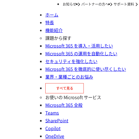
お知らせ
パートナーの方へ
サポート資料
ホーム
特長
ホーム
ナレッジ/コラム
セキュリティ
情報漏えい対策
機能紹介
ナレッジ/コラム
課題から探す
Microsoft 365 を導入・活用したい
Microsoft 365 の運用を自動化したい
セキュリティを強化したい
Microsoft 365 を徹底的に使い尽くしたい
業界・業種ごとのお悩み
すべて見る
お使いの Microsoft サービス
情報漏えい対策の記事一覧
Microsoft 365 全般
Teams
SharePoint
情報漏えい対策
Copilot
Geminiは情報漏洩を引き起こすのか？Google
OneDrive