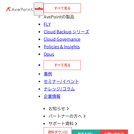
Workspaceにおける生成AIリスクと、企業が取るべき
すべて見る
対策
Google Workspace
AvePointの製品
FLY
Cloud Backup シリーズ
情報漏えい対策
Cloud Governance
大容量ファイルを送るには？安全な送信方法と注意点
Policies & Insights
を解説
Opus
DenshoBako
すべて見る
事例
セミナー/イベント
情報漏えい対策
ナレッジ/コラム
無料ファイル送信サービス（ファイル便）をビジネス
企業情報
で使うリスクとは？法人向け代替サービス5選と失敗し
お知らせ
ない選び方
パートナーの方へ
DenshoBako
サポート資料
資料ダウンロ