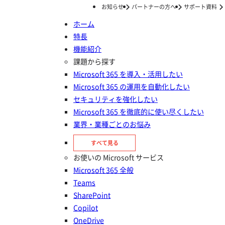
お知らせ
パートナーの方へ
サポート資料
ホーム
特長
ホーム
ナレッジ/コラム
情報漏えい対策
Geminiは情報漏洩を引き起こすのか？Google Workspaceにおける生成AIリスクと、企業が取るべき対策
機能紹介
Geminiは情報漏洩を引き起こす
課題から探す
Microsoft 365 を導入・活用したい
のか？Google Workspaceにおけ
Microsoft 365 の運用を自動化したい
る生成AIリスクと、企業が取るべ
セキュリティを強化したい
Microsoft 365 を徹底的に使い尽くしたい
き対策
業界・業種ごとのお悩み
投稿日：
2026年05月27日
すべて見る
情報漏えい対策
お使いの Microsoft サービス
Google Workspace
Microsoft 365 全般
Teams
SharePoint
Copilot
OneDrive