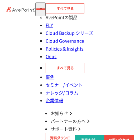
すべて見る
AvePointの製品
FLY
Cloud Backup シリーズ
Cloud Governance
Policies & Insights
Opus
すべて見る
事例
目次
セミナー/イベント
ナレッジ/コラム
Geminiはなぜデータリスクを顕在化させるの
企業情報
か
お知らせ
パートナーの方へ
リスクの本質：データ“可視化”の爆発
サポート資料
資料ダウンロ
典型的な3つの情報漏洩リスク