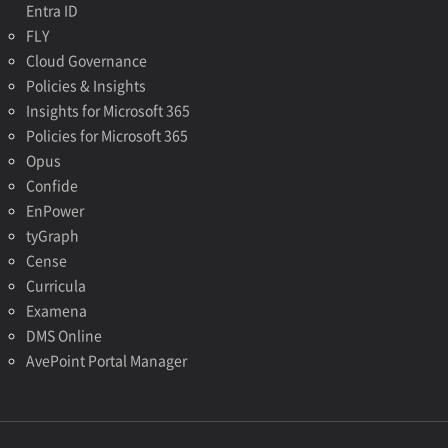
Entra ID
FLY
Cloud Governance
Policies & Insights
Insights for Microsoft 365
Policies for Microsoft 365
Opus
Confide
EnPower
tyGraph
Cense
Curricula
Examena
DMS Online
AvePoint Portal Manager