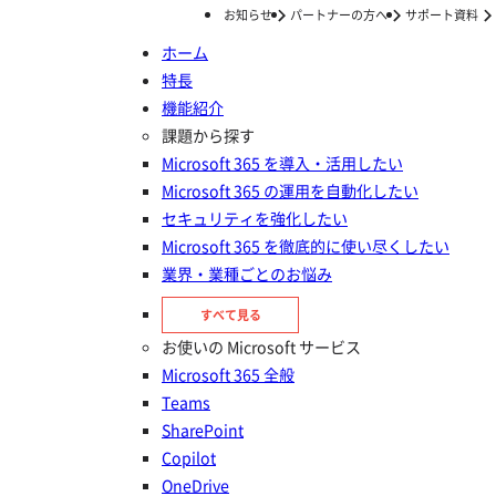
お知らせ
パートナーの方へ
サポート資料
ホーム
特長
ホーム
ナレッジ/コラム
セキュリティ
情報漏えい対策 (ページ3)
機能紹介
ナレッジ/コラム
課題から探す
Microsoft 365 を導入・活用したい
Microsoft 365 の運用を自動化したい
セキュリティを強化したい
Microsoft 365 を徹底的に使い尽くしたい
業界・業種ごとのお悩み
すべて見る
お使いの Microsoft サービス
情報漏えい対策の記事一覧
Microsoft 365 全般
Teams
SharePoint
情報漏えい対策
Copilot
情報セキュリティ管理基準とは？経済産業省によるガ
OneDrive