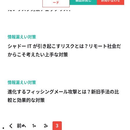
IT担当者必見！内部・外部脅威から企業を守る情報漏
製品お試し
お問い合わせ
ード
えいリスク対策チェックリスト
情報漏えい対策
シャドー IT が引き起こすリスクとは？リモート社会だ
からこそ考えたい上手な対策
情報漏えい対策
進化するフィッシングメール攻撃とは？新旧手法の比
較と効果的な対策
前へ
1
2
3