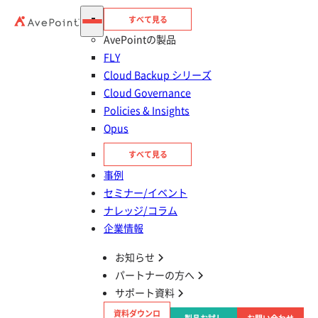
イドラインを解説
すべて見る
AvePointの製品
FLY
情報漏えい対策
Cloud Backup シリーズ
Cloud Governance
ゼロトラストとは？多層防御の考え方や求められる理
Policies & Insights
由も解説
Opus
すべて見る
事例
情報漏えい対策
セミナー/イベント
NIST SP800-207 とは？ゼロトラストのガイドライン
ナレッジ/コラム
を詳しく解説
企業情報
お知らせ
パートナーの方へ
サポート資料
情報漏えい対策
資料ダウンロ