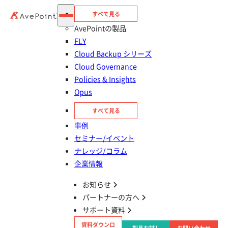
すべて見る
AvePointの製品
FLY
Cloud Backup シリーズ
Cloud Governance
Policies & Insights
Opus
目次
すべて見る
SharePoint の「エクスプローラーで表示す
事例
る」コマンドとは？
セミナー/イベント
ナレッジ/コラム
SharePoint をエクスプローラーで開く方法
企業情報
お知らせ
​エクスプローラーで開くことができない場合の
パートナーの方へ
チェックポイント
サポート資料
資料ダウンロ