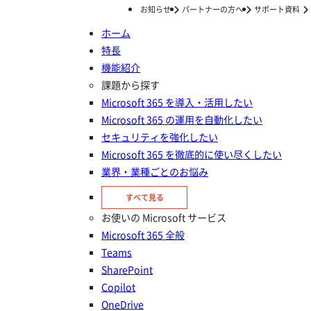
お知らせ
パートナーの方へ
サポート資料
ホーム
特長
ホーム
ナレッジ/コラム
はじめての365運用
エクスプローラーで SharePoint を開く手順とトラブル解決法
機能紹介
エクスプローラーで SharePoint
課題から探す
Microsoft 365 を導入・活用したい
を開く手順とトラブル解決法
Microsoft 365 の運用を自動化したい
セキュリティを強化したい
投稿日：
2025年03月24日
Microsoft 365 を徹底的に使い尽くしたい
はじめての365運用
業界・業種ごとのお悩み
DMS Online／Microsoft 365
すべて見る
お使いの Microsoft サービス
Microsoft 365 全般
Teams
SharePoint
Copilot
OneDrive