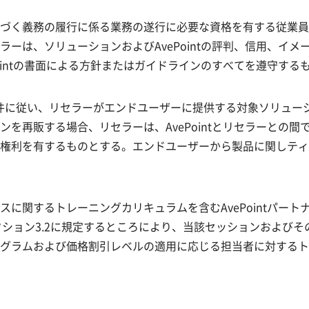
づく義務の履行に係る業務の遂行に必要な資格を有する従業員
ーは、ソリューションおよびAvePointの評判、信用、イ
ointの書面による方針またはガイドラインのすべてを遵守する
ビスの条件に従い、リセラーがエンドユーザーに提供する対象ソリ
を再販する場合、リセラーは、AvePointとリセラーとの
権利を有するものとする。エンドユーザーから製品に関しティ
に関するトレーニングカリキュラムを含むAvePointパート
、セクション3.2に規定するところにより、当該セッションおよ
ラムおよび価格割引レベルの適用に応じる担当者に対するトレー