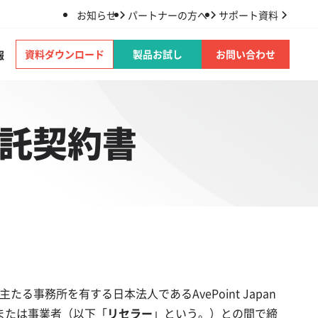
お知らせ
パートナーの方へ
サポート資料
資料ダウンロード
製品お試し
お問い合わせ
報
託契約書
たる事務所を有する日本法人であるAvePoint Japan
または事業者（以下「
リセラー
」という。）との間で締