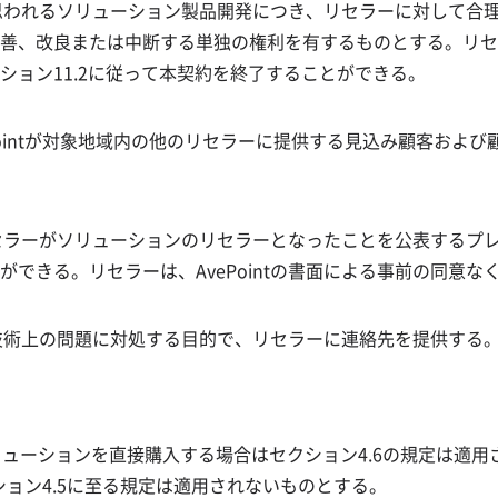
と思われるソリューション製品開発につき、リセラーに対して合理的
善、改良または中断する単独の権利を有するものとする。リセ
ョン11.2に従って本契約を終了することができる。
vePointが対象地域内の他のリセラーに提供する見込み顧客お
リセラーがソリューションのリセラーとなったことを公表するプレス
きる。リセラーは、AvePointの書面による事前の同意なく、
よび技術上の問題に対処する目的で、リセラーに連絡先を提供する
からソリューションを直接購入する場合はセクション4.6の規定は適
ション4.5に至る規定は適用されないものとする。