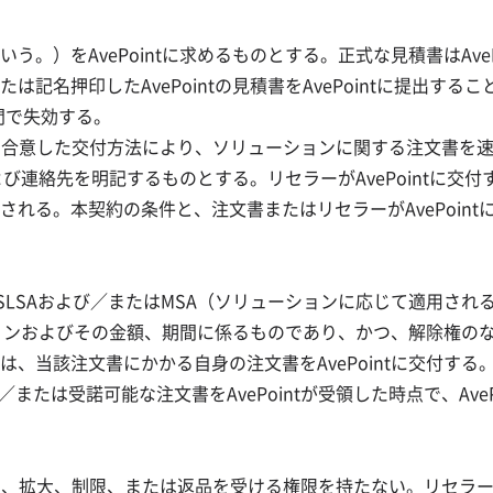
。）をAvePointに求めるものとする。正式な見積書はAve
記名押印したAvePointの見積書をAvePointに提出す
日間で失効する。
互に合意した交付方法により、ソリューションに関する注文書を速や
および連絡先を明記するものとする。リセラーがAvePointに
れる。本契約の条件と、注文書またはリセラーがAvePoin
SAおよび／またはMSA（ソリューションに応じて適用される。
ーションおよびその金額、期間に係るものであり、かつ、解除権
、当該注文書にかかる自身の注文書をAvePointに交付する
たは受諾可能な注文書をAvePointが受領した時点で、Ave
、変更、拡大、制限、または返品を受ける権限を持たない。リセ