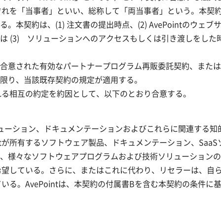
それぞれを「当事者」といい、総称して「両当事者」という。本
本契約は、(1) 注文書の提出時点、(2) AvePointのウ
は (3) ソリューションへのアクセスもしくは引き渡しをし
合意された有効なパートナープログラム再販委託契約、または
限り、当該既存契約の規定が適用する。
含まれる相互の約定を約因として、以下のとおり合意する。
aSソリューション、ドキュメンテーションおよびこれらに関連す
intが所有するソフトウェア製品、ドキュメンテーション、Sa
、様々なソフトウェアプログラムおよび技術ソリューションの
とを希望している。さらに、またはこれに代わり、リセラーは、
している。AvePointは、本契約の付属書Bを含む本契約の条