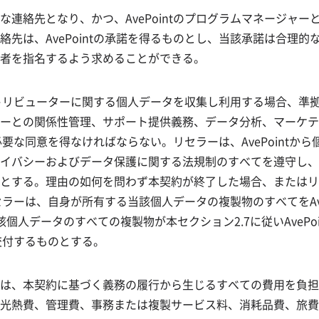
連絡先となり、かつ、AvePointのプログラムマネージャ
は、AvePointの承諾を得るものとし、当該承諾は合理的な理
者を指名するよう求めることができる。
ィストリビューターに関する個人データを収集し利用する場合、
ーとの関係性管理、サポート提供義務、データ分析、マーケテ
に必要な同意を得なければならない。リセラーは、AvePoint
バシーおよびデータ保護に関する法規制のすべてを遵守し、Av
とする。理由の如何を問わず本契約が終了した場合、またはリ
セラーは、自身が所有する当該個人データの複製物のすべてをAveP
個人データのすべての複製物が本セクション2.7に従いAvePo
に交付するものとする。
は、本契約に基づく義務の履行から生じるすべての費用を負担
光熱費、管理費、事務または複製サービス料、消耗品費、旅費