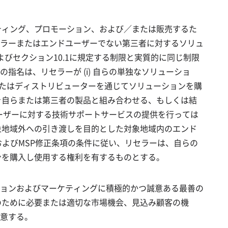
ケティング、プロモーション、および／または販売するた
ラーまたはエンドユーザーでない第三者に対するソリュ
よびセクション10.1に規定する制限と実質的に同じ制限
名は、リセラーが (i) 自らの単独なソリューショ
直接またはディストリビューターを通じてソリューションを購
ンを自らまたは第三者の製品と組み合わせる、もしくは結
ーザーに対する技術サポートサービスの提供を行っては
対象地域外への引き渡しを目的とした対象地域内のエンド
およびMSP修正条項の条件に従い、リセラーは、自らの
ョンを購入し使用する権利を有するものとする。
ョンおよびマーケティングに積極的かつ誠意ある最善の
加のために必要または適切な市場機会、見込み顧客の機
意する。