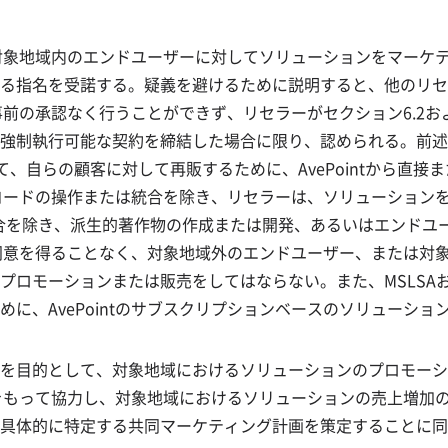
い、対象地域内のエンドユーザーに対してソリューションをマー
る指名を受諾する。疑義を避けるために説明すると、他のリセ
る事前の承認なく行うことができず、リセラーがセクション6.2お
制執行可能な契約を締結した場合に限り、認められる。前述の指
として、自らの顧客に対して再販するために、AvePointから
ースコードの操作または統合を除き、リセラーは、ソリューショ
場合を除き、派生的著作物の作成または開発、あるいはエンドユ
前の同意を得ることなく、対象地域外のエンドユーザー、または
プロモーションまたは販売をしてはならない。また、MSLSA
に、AvePointのサブスクリプションベースのソリューシ
を目的として、対象地域におけるソリューションのプロモーシ
誠意をもって協力し、対象地域におけるソリューションの売上増
具体的に特定する共同マーケティング計画を策定することに同