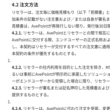
4.2 注文方法
リセラーは、注文毎に価格見積もり（以下「見積書」という
加条件の記載がない注文書および／または自身が署名または
見積書は、AvePointが再発行しない限り、発行後30
4.2.1.
リセラーは、AvePointとリセラーとの間で相
AvePointに交付する際、エンドユーザーの正式名称
し、本契約はリセラーが交付するすべての注文書に適用さ
本契約の条件が優先するものとする。
4.2.2.
リセラーの社内利用を目的とした注文を除き、MSL
るいは事前にAvePointが明示的に承諾したソリュ
ーがエンドユーザーから受領した場合に限り、リセラーは
4.2.3.
リセラーが署名または記名押印した見積書および／ま
提供するものとする。
4.2.4.
リセラーは、AvePointに代わり注文を受諾