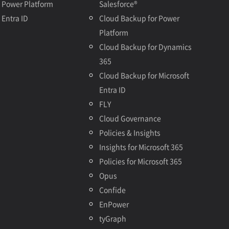
Power Platform
Salesforce®
Entra ID
Cloud Backup for Power
Platform
Cloud Backup for Dynamics
365
Cloud Backup for Microsoft
Entra ID
FLY
Cloud Governance
Policies & Insights
Insights for Microsoft 365
Policies for Microsoft 365
Opus
Confide
EnPower
tyGraph