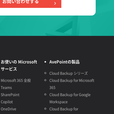
お問い合わせする
お使いの Microsoft
AvePointの製品
サービス
Cloud Backup シリーズ
Microsoft 365 全般
Cloud Backup for Microsoft
Teams
365
SharePoint
Cloud Backup for Google
Copilot
Workspace
OneDrive
Cloud Backup for