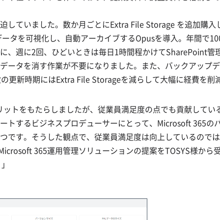
いました。数か月ごとにExtra File Storage を追加
したデータを可視化し、自動アーカイブするOpusを導入。年間で
週に2回、ひどいときは毎日1時間程かけてSharePoint
ータを消す作業が不要になりました。また、バックアップデータ
新時期にはExtra File Storageを減らして大幅に経
いて幅広いメリットをもたらしましたが、従業員満足度の点でも貢献し
するビジネスプロデューサーにとって、Microsoft 36
です。そうした観点で、従業員満足度は向上しているのではないか
Microsoft 365運用管理ソリューションの提案をTOSYS
。」