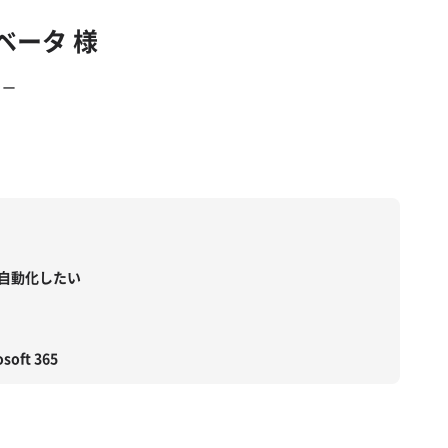
ベータ 様
ャー
運用を自動化したい
osoft 365