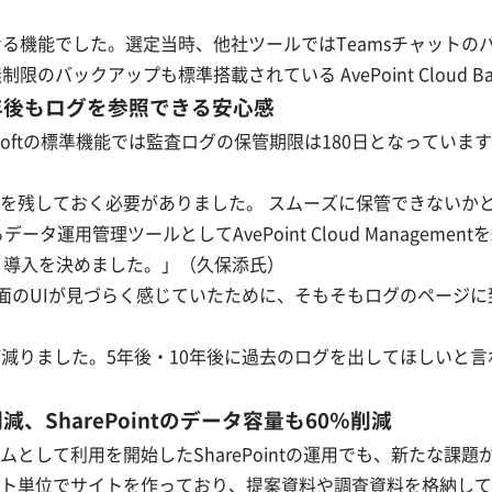
なる機能でした。選定当時、他社ツールではTeamsチャット
のバックアップも標準搭載されている AvePoint Cloud 
で、10年後もログを参照できる安心感
osoftの標準機能では監査ログの保管期限は180日となってい
しておく必要がありました。 スムーズに保管できないかと考えてい
ータ運用管理ツールとしてAvePoint Cloud Managementを紹
で、導入を決めました。」（久保添氏）
は、標準機能の画面のUIが見づらく感じていたために、そもそもログの
が減りました。5年後・10年後に過去のログを出してほしいと
、SharePointのデータ容量も60％削減
として利用を開始したSharePointの運用でも、新たな課
ト単位でサイトを作っており、提案資料や調査資料を格納して