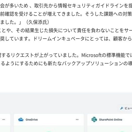
が多いため 、取引先から情報セキュリティガイドラインを提示さ
受けることが増えてきました。そうした課題への対策として、TOSYS
ました。」（久保添氏）
ることや、その結果生じた損失について責任を負わないことをサービ
ています。ドリームインキュベータにとっては、顧客からの信頼を
ップに関するリクエストが上がっていました。Microsoftの標
うにするためにも新たなバックアップソリューションの導入は必須であ