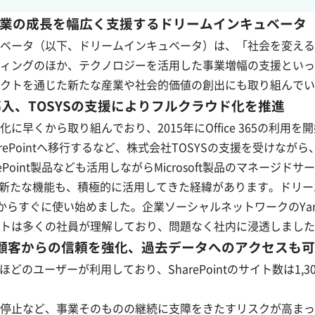
業の成長を幅広く支援するドリームインキュベータ
ベータ（以下、ドリームインキュベータ）は、「社会を変える 
ィングのほか、テクノロジーを活用した事業増幅の支援といっ
クトを通じた新たな産業や社会的価値の創出にも取り組んでい
5を導入、TOSYSの支援によりフルクラウド化を推進
から取り組んでおり、2015年にOffice 365の利用を開始
ePointへ移行するなど、株式会社TOSYSの支援を受けな
AvePoint製品なども活用しながらMicrosoft製品のマネージ
時追加されてきた新たな機能も、積極的に活用してきた経緯があります。
スからすぐに使い始めました。企業ソーシャルネットワークのYamme
トは多くの社員が理解しており、問題なく社内に浸透しました
により顧客からの信頼を強化、過去データへのアクセスも
200名ほどのユーザーが利用しており、SharePointのサイト数
停止など、事業そのものの継続に支障をきたすリスクが高まっ