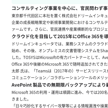
コンサルティング事業を中心に、官民問わず事
東京都千代田区に本社を置く株式会社ドリームインキュ
企業の成長戦略策定や新規事業開発におけるコンサルテ
ァームです。さらに、官民連携や産業横断的なプロジェ
クラウド化を目指して2015年にOffice 36
ドリームインキュベータでは、業務システムのクラウド化に早く
始め、その後、オンプレミスの文書管理システムをShar
した。TOSYSはMicrosoftの有力パートナーとして、
Office 365や後継のMicrosoft 365で随
太郎 氏は、「Teamsは（2017年の）サービスリリー
コミュニケーション／コラボレーションツールのメリッ
AvePoint 製品での無期限バックアップ
Microsoft 365の利用・運用は順調に進み、今では
きました。
「日々巧妙化するサイバー攻撃等による情報漏洩や操業