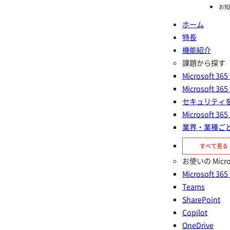
お知
ホーム
特長
ホーム
機能紹介
機能紹介
課題から探す
Microsoft
Microsoft
Microsoft 365 から
セキュリティ
Microsoft
Google Workspace への移
業界・業種ご
すべて見る
行
お使いの Micr
Microsoft 36
生産性向上やコスト削減、AI活用を目的に、Microsoft 365 か
Teams
らGoogle Workspace への移行・統合を検討する企業が増えて
SharePoint
います。しかし、想定外のトラブルやノウハウ不足により、計
Copilot
画が長期化するケースも少なくありません。本ページでは、移
OneDrive