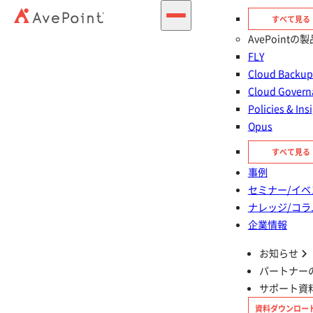
行の理想形や課題、AvePoint が提供する具体的な解決策をご
すべて見る
紹介します。
AvePointの製
FLY
お問い合わせする
無料
30日間製品お試し
Cloud Back
Cloud Govern
Policies & Ins
Microsoft 365 から Google Workspace の データ移行・統合の
Opus
理想
理想を阻む障壁
AvePoint のアプローチ
すべて見る
AvePointソリューション
AvePoint の強み
事例
セミナー/イベ
ナレッジ/コラ
企業情報
Ideal
Microsoft 365
から Google
お知らせ
パートナー
Workspace の データ移行・統合
サポート資
資料ダウンロー