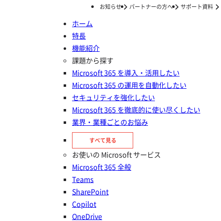
お知らせ
パートナーの方へ
サポート資料
ホーム
特長
ホーム
お知らせ
AvePoint Japan とrakumo 、情報共有とエンゲージメント向上を支援する「rakumo ボード for Microsoft 365」を本日より提供開始～rakumoの直感的な UI/UX とAvePoint の技術力を融合、Microsoft 365環境でより円滑な情報伝達とコミュニケーションを促進～
機能紹介
AvePoint Japan とrakumo 、情
課題から探す
Microsoft 365 を導入・活用したい
報共有とエンゲージメント向上を
Microsoft 365 の運用を自動化したい
支援する「rakumo ボード for
セキュリティを強化したい
Microsoft 365 を徹底的に使い尽くしたい
Microsoft 365」を本日より提供
業界・業種ごとのお悩み
開始～rakumoの直感的な UI/UX
すべて見る
とAvePoint の技術力を融合、
お使いの Microsoft サービス
Microsoft 365環境でより円滑な
Microsoft 365 全般
Teams
情報伝達とコミュニケーションを
SharePoint
促進～
Copilot
OneDrive