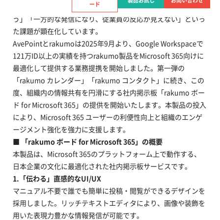
製品お試し
お問い合わせ
ード
と質が問われる中、多くの企業で「重要な通知が埋もれてしま
う」「一方的な発信になり、従業員の反応が見えない」といっ
た課題が顕在化しています。
AvePointとrakumoは2025年9月より、Google Workspaceで
121万ID以上の実績を持つrakumo製品をMicrosoft 365向けに
最適化して提供する業務提携を開始しました。第一弾の
「rakumo カレンダー」「rakumo コンタクト」に続き、この
度、組織内の情報共有を円滑にする社内掲示板「rakumo ボー
ド for Microsoft 365」の提供を開始いたします。本製品の投入
により、Microsoft 365 ユーザーの利便性向上と組織のエンゲ
ージメント強化を強力に支援します。
■
「rakumo ボード for Microsoft 365」の概要
本製品は、Microsoft 365のプラットフォーム上で動作する、
日本企業の文化に最適化された社内掲示板サービスです。
1.
「伝わる」直感的な
UI/UX
マニュアル不要で誰でも簡単に投稿・閲覧ができるデザインを
採用しました。リッチテキストエディタにより、画像や装飾を
用いた表現力豊かな情報発信が可能です。