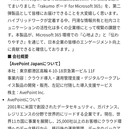
てまいりました『rakumo ボード for Microsoft 365』を、第二
弾製品として皆様にお届けできることを大変嬉しく思います。
ハイブリッドワークが定着する中、円滑な情報共有と社内コミ
ュニケーションの活性化は多くの企業様にとって喫緊の課題で
す。本製品が、Microsoft 365 環境での『心地よさ』と『伝わ
りやすさ』を通じて、日本企業の皆様のエンゲージメント向上
に貢献できると確信しております。」
■
会社概要
【AvePoint Japanについて】
本社：東京都港区高輪 4-10-18京急第一ビル 11F
事業内容：クラウド導入・運用管理支援・デジタルワークプレ
イス製品の開発・販売、左記に付随した導入支援サービス
株主：AvePoint Inc.
AvePointについて
2001年に米国で創設されたデータセキュリティ、ガバナンス、
レジリエンスの分野で世界的にリードする企業です。現在、世
界11カ国に事業を展開し、25,000社以上のお客様にクラウド環
境へのデータ移行から、移行後の運用管理、データのバックア