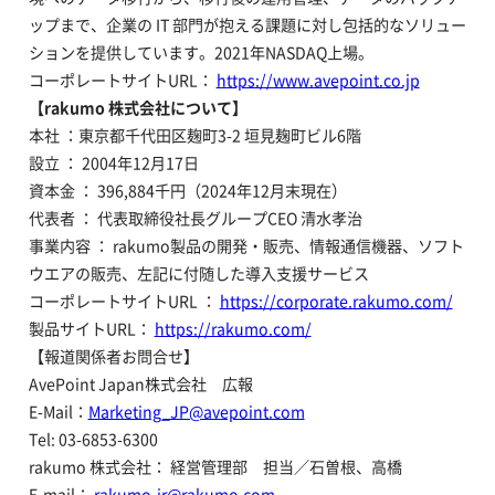
ップまで、企業の IT 部門が抱える課題に対し包括的なソリュー
ションを提供しています。2021年NASDAQ上場。
コーポレートサイトURL：
https://www.avepoint.co.jp
【rakumo 株式会社について】
本社 ：東京都千代田区麹町3-2 垣見麹町ビル6階
設立 ： 2004年12月17日
資本金 ： 396,884千円（2024年12月末現在）
代表者 ： 代表取締役社長グループCEO 清水孝治
事業内容 ： rakumo製品の開発・販売、情報通信機器、ソフト
ウエアの販売、左記に付随した導入支援サービス
コーポレートサイトURL ：
https://corporate.rakumo.com/
製品サイトURL：
https://rakumo.com/
【報道関係者お問合せ】
AvePoint Japan株式会社 広報
E-Mail：
Marketing_JP@avepoint.com
Tel: 03-6853-6300
rakumo 株式会社： 経営管理部 担当／石曽根、高橋
E-mail：
rakumo-ir@rakumo.com