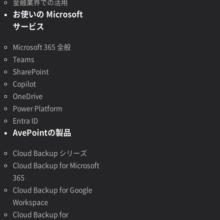
金融業界での活用
お使いの Microsoft
サービス
Microsoft 365 全般
Teams
SharePoint
Copilot
OneDrive
Power Platform
Entra ID
AvePointの製品
Cloud Backup シリーズ
Cloud Backup for Microsoft
365
Cloud Backup for Google
Workspace
Cloud Backup for