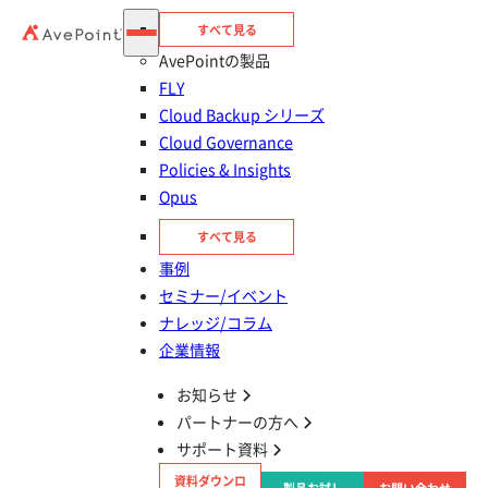
投稿日：
2026年02月02日
すべて見る
AvePointの製品
FLY
Cloud Backup シリーズ
法人向けクラウドデータマネジメントを手がける AvePoint
Cloud Governance
Japan株式会社（本社：東京都港区、代表取締役：塩光 献、以
Policies & Insights
下 AvePoint Japan）と、SaaSサービスの開発・提供を行う
Opus
rakumo 株式会社 （本社 ： 東京都千代田区、代表取締役社長
グループCEO 清水孝治、以下 rakumo）は、 Microsoft 365向
すべて見る
けアドオン製品の共同開発第二弾として、社内掲示板・情報共
事例
有ツール「rakumo ボード for Microsoft 365」を本日より正式
セミナー/イベント
にリリースしたことをお知らせいたします。
ナレッジ/コラム
企業情報
お知らせ
パートナーの方へ
■
背景と目的
サポート資料
ハイブリッドワークの普及により、社内の情報伝達のスピード
資料ダウンロ