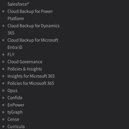
Salesforce®
Cloud Backup for Power
Platform
Cloud Backup for Dynamics
365
Cloud Backup for Microsoft
Entra ID
FLY
Cloud Governance
Policies & Insights
Insights for Microsoft 365
Policies for Microsoft 365
Opus
Confide
EnPower
tyGraph
Cense
Curricula