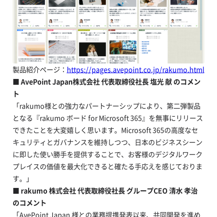
製品紹介ページ：
https://pages.avepoint.co.jp/rakumo.html
■ AvePoint Japan
株式会社 代表取締役社長 塩光 献 のコメン
ト
「rakumo様との強力なパートナーシップにより、第二弾製品
となる『rakumo ボード for Microsoft 365』を無事にリリース
できたことを大変嬉しく思います。Microsoft 365の高度なセ
キュリティとガバナンスを維持しつつ、日本のビジネスシーン
に即した使い勝手を提供することで、お客様のデジタルワーク
プレイスの価値を最大化できると確たる手応えを感じておりま
す。」
■ rakumo
株式会社 代表取締役社長 グループCEO 清水 孝治
のコメント
「AvePoint Japan 様との業務提携発表以来、共同開発を進め