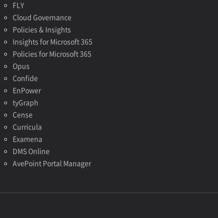
FLY
Cloud Governance
Policies & Insights
Insights for Microsoft 365
Policies for Microsoft 365
Opus
Confide
EnPower
tyGraph
Cense
Curricula
Examena
DMS Online
AvePoint Portal Manager