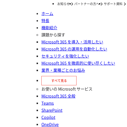
お知らせ
パートナーの方へ
サポート資料
ホーム
特長
ホーム
ナレッジ/コラム
Microsoft 365 の導入
機能紹介
ナレッジ/コラム
課題から探す
Microsoft 365 を導入・活用したい
Microsoft 365 の運用を自動化したい
セキュリティを強化したい
Microsoft 365 を徹底的に使い尽くしたい
業界・業種ごとのお悩み
すべて見る
お使いの Microsoft サービス
Microsoft 365 の導入の記事一覧
Microsoft 365 全般
Teams
SharePoint
はじめての365運用
Copilot
​​Microsoft 365 Entra ID とは？認証周りだけじゃな
OneDrive