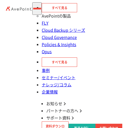
い、充実の機能やメリット​
すべて見る
Cloud Backup​／Entra ID／Microsoft 365
AvePointの製品
FLY
Cloud Backup シリーズ
365 ヘルプデスク
Cloud Governance
Teams のメンション機能とは？メリットや使い方のコ
Policies & Insights
ツを解説
Opus
Teams
すべて見る
事例
セミナー/イベント
はじめての365運用
ナレッジ/コラム
Microsoft 365全社導入ロードマップ！各ライセンス
企業情報
の特徴も紹介
お知らせ
パートナーの方へ
サポート資料
資料ダウンロ
365 ヘルプデスク