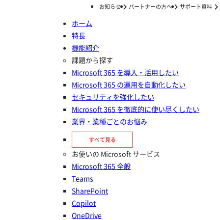
お知らせ
パートナーの方へ
サポート資料
ホーム
特長
ホーム
ナレッジ/コラム
Azure AI
Azure OpenAI Service の On Your Data 機能とは？
機能紹介
Azure OpenAI Service の On
課題から探す
Microsoft 365 を導入・活用したい
Your Data 機能とは？
Microsoft 365 の運用を自動化したい
セキュリティを強化したい
投稿日：
2024年06月28日
Microsoft 365 を徹底的に使い尽くしたい
Azure AI
業界・業種ごとのお悩み
すべて見る
お使いの Microsoft サービス
Microsoft 365 全般
Teams
SharePoint
Copilot
OneDrive