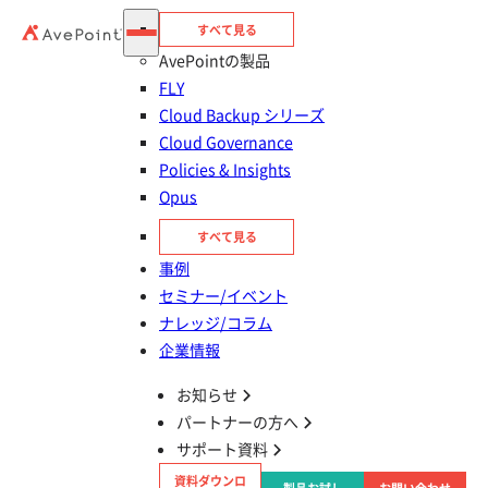
すべて見る
AvePointの製品
FLY
Cloud Backup シリーズ
Cloud Governance
Policies & Insights
目次
Opus
Azure OpenAI Service の On Your Data 機能
すべて見る
とは
事例
セミナー/イベント
ナレッジ/コラム
Azure OpenAI Service On Your Data 機能でで
企業情報
きること
お知らせ
Azure OpenAI Service On Your Data 機能の活
パートナーの方へ
用シーン
サポート資料
資料ダウンロ