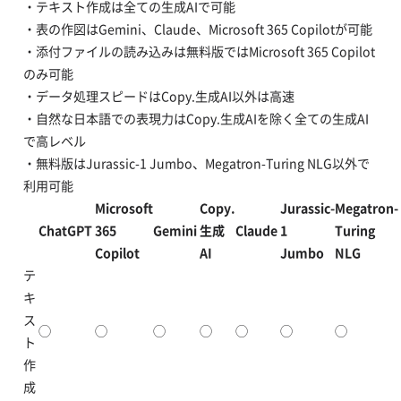
・テキスト作成は全ての生成AIで可能
・表の作図はGemini、Claude、Microsoft 365 Copilotが可能
・添付ファイルの読み込みは無料版ではMicrosoft 365 Copilot
のみ可能
・データ処理スピードはCopy.生成AI以外は高速
・自然な日本語での表現力はCopy.生成AIを除く全ての生成AI
で高レベル
・無料版はJurassic-1 Jumbo、Megatron-Turing NLG以外で
利用可能
Microsoft
Copy.
Jurassic-
Megatron-
ChatGPT
365
Gemini
生成
Claude
1
Turing
Copilot
AI
Jumbo
NLG
テ
キ
ス
◯
◯
◯
◯
◯
◯
◯
ト
作
成