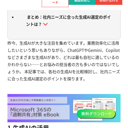
度』と『情報保護』
製品お試し
お問い合わせ
ード
まとめ：社内ニーズに合った生成AI選定のポイ
ントは？
昨今、生成AIが大きな注目を集めています。業務効率化に活用
したいという思いもありながら、ChatGPTやGemini、Copilot
などさまざまな生成AIがあり、どれは最も自社に適しているの
かわからない……とお悩みの担当者の方も多いのではないでし
ょうか。 本記事では、各社の生成AIを比較検討し、社内ニーズ
に合った生成AI選定のポイントを探ります。
1.生成AIの活用