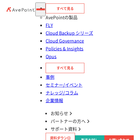
すべて見る
AvePointの製品
FLY
Cloud Backup シリーズ
Cloud Governance
Policies & Insights
Opus
目次
すべて見る
事例
1.生成AIの活用
セミナー/イベント
ナレッジ/コラム
2.ChatGPTに意見を求める
企業情報
お知らせ
3.他の生成AIたちの意見も聞く
パートナーの方へ
サポート資料
4.生成AIを選定する際に注意したい『情報鮮
資料ダウンロ