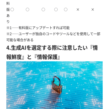
料
版
◯
◯
◯
◯
◯
×
×
あ
り
※1……有料版にアップデートすれば可能
※2……ユーザーが独自のコードやツールなどを使用して一部
可能な場合がある
4.生成AIを選定する際に注意したい『情
報鮮度』と『情報保護』