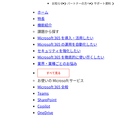
お知らせ
パートナーの方へ
サポート資料
ホーム
特長
ホーム
ナレッジ/コラム
Copilot の活用
【生成AIにも聞いてみた】7つの生成AI機能を徹底比較！自社にはどれが最適？
機能紹介
【生成AIにも聞いてみた】7つの
課題から探す
Microsoft 365 を導入・活用したい
生成AI機能を徹底比較！自社には
Microsoft 365 の運用を自動化したい
どれが最適？
セキュリティを強化したい
Microsoft 365 を徹底的に使い尽くしたい
業界・業種ごとのお悩み
投稿日：
2024年07月11日
Copilot の活用
すべて見る
お使いの Microsoft サービス
Microsoft 365 全般
Teams
SharePoint
Copilot
OneDrive