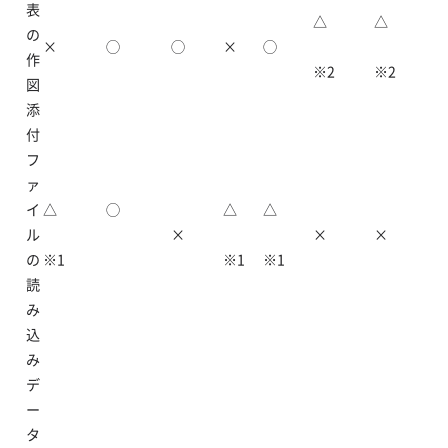
表
△
△
の
×
◯
◯
×
◯
作
※2
※2
図
添
付
フ
ァ
イ
△
◯
△
△
ル
×
×
×
の
※1
※1
※1
読
み
込
み
デ
ー
タ