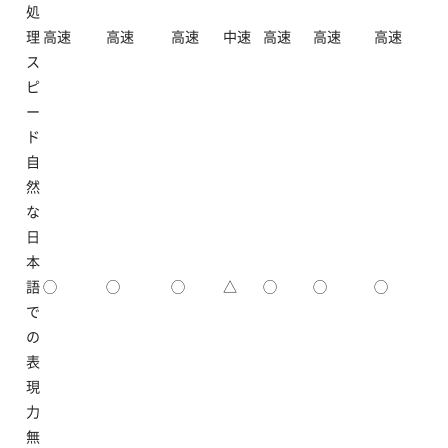
処
理
高速
高速
高速
中速
高速
高速
高速
ス
ピ
ー
ド
自
然
な
日
本
語
◯
◯
◯
△
◯
◯
◯
で
の
表
現
力
無