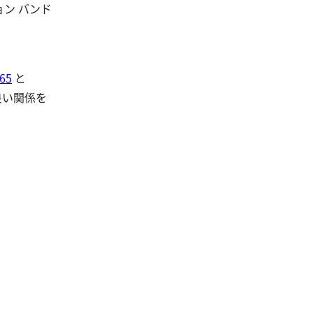
ション バンド
65
と
良い関係を