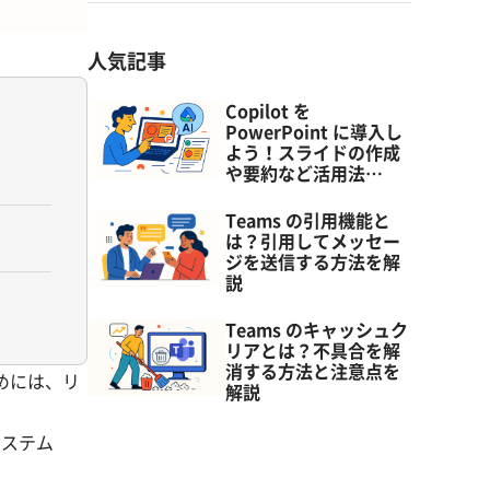
人気記事
Copilot を
PowerPoint に導入し
よう！スライドの作成
や要約など活用法…
Teams の引用機能と
は？引用してメッセー
ジを送信する方法を解
説
Teams のキャッシュク
リアとは？不具合を解
消する方法と注意点を
めには、リ
解説
。
システム