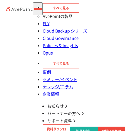
すべて見る
AvePointの製品
FLY
（2021/11/01 更新済み）
Cloud Backup シリーズ
既に DocAve 6 をご利用いただいている環境は、DocAve 6 ア
Cloud Governance
ップデートモジュールを適用することで上位 SP/CU へのアッ
Policies & Insights
プグレードが可能です。
Opus
注意事項：
・アップグレード作業中に、DocAve サービスの再起動およ
すべて見る
び、 IIS 再起動（エージェントアップグレード時）が発生しま
事例
す。
セミナー/イベント
・アップグレードを実施するには、保守契約が必要となりま
ナレッジ/コラム
す。保守更新手続きとライセンスの再発行をご所望のお客様
企業情報
は、担当営業までお問い合わせください。
・本手順書は SharePoint のバージョン変更を考慮しておりま
お知らせ
せん。DocAve の各バージョンでサポートしている SharePoint
パートナーの方へ
バージョンに関しては、弊社が公開しているユーザーガイドを
サポート資料
ご参照ください。
資料ダウンロ