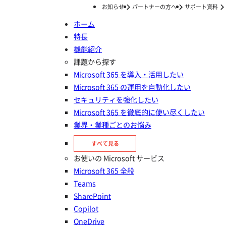
お知らせ
パートナーの方へ
サポート資料
ホーム
特長
ホーム
ナレッジ/コラム
DocAve 6 アップグレード手順書
機能紹介
DocAve 6 アップグレード手順書
課題から探す
Microsoft 365 を導入・活用したい
Microsoft 365 の運用を自動化したい
投稿日：
2025年05月23日
セキュリティを強化したい
Microsoft 365 を徹底的に使い尽くしたい
業界・業種ごとのお悩み
すべて見る
お使いの Microsoft サービス
Microsoft 365 全般
Teams
SharePoint
Copilot
OneDrive