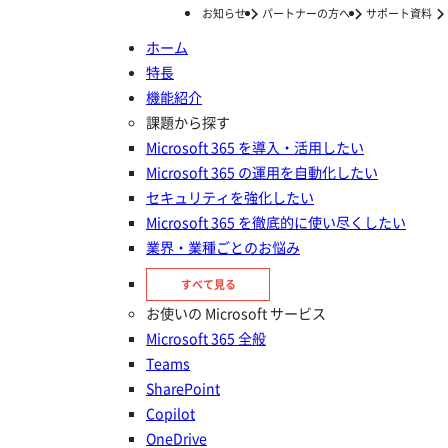
お知らせ
パートナーの方へ
サポート資料
ホーム
特長
ホーム
ナレッジ/コラム
ファイルサーバー移行
ファイルサーバーをクラウドに移行するメリットや手順は？課題になってしまう意外なポイントも
機能紹介
ファイルサーバーをクラウドに移
課題から探す
Microsoft 365 を導入・活用したい
行するメリットや手順は？課題に
Microsoft 365 の運用を自動化したい
なってしまう意外なポイントも
セキュリティを強化したい
Microsoft 365 を徹底的に使い尽くしたい
業界・業種ごとのお悩み
投稿日：
2025年06月11日
ファイルサーバー移行
すべて見る
FLY／Microsoft 365
お使いの Microsoft サービス
Microsoft 365 全般
Teams
SharePoint
Copilot
OneDrive