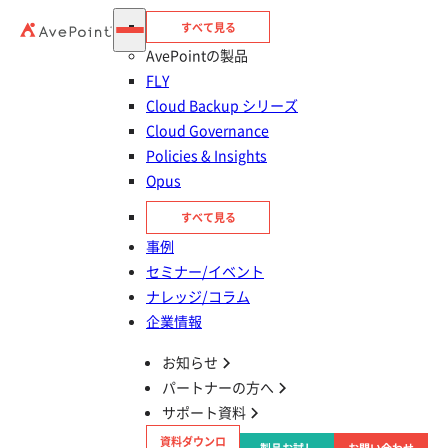
すべて見る
AvePointの製品
FLY
Cloud Backup シリーズ
Cloud Governance
目次
Policies & Insights
Opus
1. DocAve 6 エージェント Hotfix の適用手順
すべて見る
2. DocAve 6 エージェント Hotfix のロールバッ
事例
ク手順
セミナー/イベント
ナレッジ/コラム
企業情報
以下の手順を元に、DocAve 6 エージェント Hotfix を適用/ロー
ルバックすることが出来ます。
お知らせ
・DocAve 6 エージェント Hotfix の適用手順
パートナーの方へ
・DocAve 6 エージェント Hotfix のロールバック手順
サポート資料
※注意:
資料ダウンロ