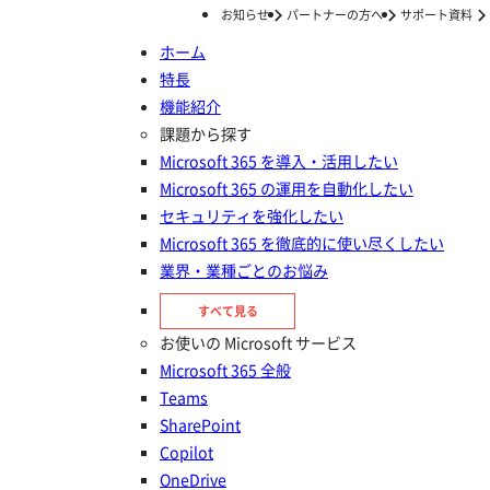
お知らせ
パートナーの方へ
サポート資料
ホーム
特長
ホーム
ナレッジ/コラム
Agent Hotfix 適用とロールバック手順_Version6
機能紹介
Agent Hotfix 適用とロールバッ
課題から探す
Microsoft 365 を導入・活用したい
ク手順_Version6
Microsoft 365 の運用を自動化したい
セキュリティを強化したい
投稿日：
2025年05月23日
Microsoft 365 を徹底的に使い尽くしたい
業界・業種ごとのお悩み
すべて見る
お使いの Microsoft サービス
Microsoft 365 全般
Teams
SharePoint
Copilot
OneDrive