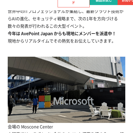
製品お試し
お問い
ド
ついに今年も Microsoft Ignite 2025 が幕を開けました！
世界中のITプロフェッショナルが集結し、最新クラウド技術か
らAIの進化、セキュリティ戦略まで、次の1年を方向づける
数々の発表が行われるこの大型イベント。
今年は AvePoint Japan からも現地にメンバーを派遣中！
現地からリアルタイムでその熱気をお伝えしていきます。
会場の Moscone Center