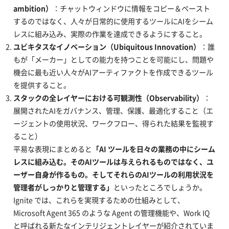
ambition）
：チャットウィンドウに情報をコピー＆ペースト
するのではなく、人々が日常的に使用するツールにAIをシーム
レスに組み込み、実際の作業を達成できるようにすること。
ユビキタスなイノベーション（Ubiquitous Innovation）
：誰
もが「メーカー」としての能力を持つことを可能にし、問題や
機会に最も近い人々がAIアーティファクトを作成できるツール
を提供すること。
スタックの全レイヤーにおける可観測性（Observability）
：
展開されたAIをガバナンス、管理、保護、最適化すること（エ
ージェントの使用状況、ワークフロー、得られた結果を監視す
ること）
平易な表現にまとめると
「AI ツールを日々の業務の中にシーム
レスに組み込む。そのAIツールは与えられるものではなく、ユ
ーザー自身が作るもの。そしてそれらのAIツールの利用状況を
管理者がしっかりと管理する」
といったところでしょうか。
Ignite では、これらを実現するための仕組みとして、
Microsoft Agent 365 のような Agent の管理機能や、Work IQ
と呼ばれる新たなインテリジェントレイヤーが紹介されていま