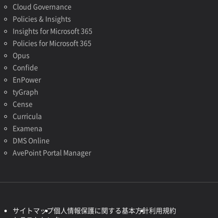
Cloud Governance
Policies & Insights
Insights for Microsoft 365
Policies for Microsoft 365
Opus
Confide
EnPower
tyGraph
Cense
Curricula
Examena
DMS Online
AvePoint Portal Manager
サイトマップ
個人情報保護に関する基本方針
利用規約