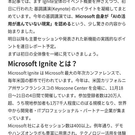
本記事では、まず Ignite全体のイベント概要を押さえつつ、初
日に行われた 基調講演(Keynote) のハイライトを凝縮してまと
めています。今年の基調講演では、
Microsoft 自身が「AIの活
用が進んでいない現実」を認める
という、少し驚きの内容から
始まりました。
明日以降も主要セッションや発表された新機能の実践的なポイ
ントを連日レポート予定。
まずは初日の全体像を一緒に見ていきましょう。
Microsoft Ignite とは？
Microsoft Ignite は Microsoft 最大の年次カンファレンスで、
毎年米国の都市で行われています。今年は、米国カリフォルニ
ア州サンフランシスコの Moscone Center を会場に、11月18
日～21日の4日間で開催しています。参加登録者数は20万人
超、うち現地参加者も1万7千人程度にのぼる規模となり、世界
中から開発者・ITプロフェッショナル・パートナー企業が集ま
っています。
Microsoft 社によるセッション数は400以上。例年通り、デモ
やハンズオンラボも豊富に用意され、テクノロジー活用を体験