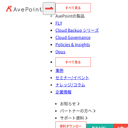
すべて見る
AvePointの製品
FLY
Cloud Backup シリーズ
Cloud Governance
Policies & Insights
Opus
目次
すべて見る
事例
Microsoft Ignite とは？
セミナー/イベント
ナレッジ/コラム
「AIを活用できている企業は少ない？」基調講
企業情報
演の内容まとめ
お知らせ
パートナーの方へ
次回予告：AvePoint の新製品「AgentPulse」
サポート資料
資料ダウンロー