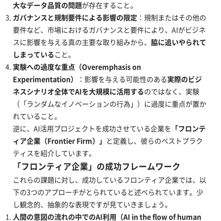
大なデータ品質の問題
が存在すること。
ガバナンスと規制要件による影響の限定
：規制またはその他の
要件など、市場におけるガバナンスと要件により、AIがビジネ
スに影響を与える真の主要な取り組みから、
脇に追いやられて
しまっている
こと。
実験への過度な重点（Overemphasis on
Experimentation）
：影響を与える可能性のある
実際のビジ
ネスシナリオ全体でAIを大規模に活用する
のではなく、実験
（「ランダムなイノベーションの行為」）に過度に重点が置か
れていること。
逆に、AI活用プロジェクトを成功させている企業を
「フロンテ
ィア企業（Frontier Firm）」
と定義し、彼らのベストプラク
ティスを紹介しています。
「フロンティア企業」の成功フレームワーク
これらの課題に対し、成功しているフロンティア企業では、以
下の3つのアプローチがとられていると述べられています。少
し観念的、抽象的な表現ですが見ていきましょう。
人間の意図の流れの中でのAI利用（AI in the flow of human