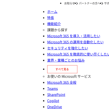
お知らせ
パートナーの方へ
サ
ホーム
特長
ホーム
ナレッジ/コラム
トレンド・ニュース
Microsoft
機能紹介
Ignite 2025 現地レポート①：基
課題から探す
Microsoft 365 を導入・活用したい
調講演 編
Microsoft 365 の運用を自動化したい
セキュリティを強化したい
投稿日：
2025年11月19日
Microsoft 365 を徹底的に使い尽くした
Microsoft ニュース
トレンド・ニュース
業界・業種ごとのお悩み
Policies & Insights／Cloud Governance／Microsoft 365／
Teams
すべて見る
お使いの Microsoft サービス
Microsoft 365 全般
Teams
SharePoint
Copilot
OneDrive