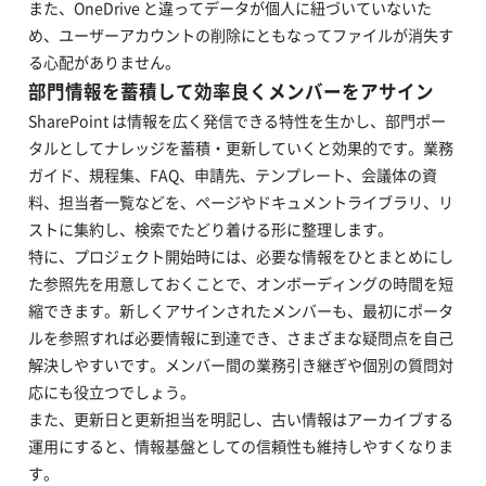
また、OneDrive と違ってデータが個人に紐づいていないた
め、ユーザーアカウントの削除にともなってファイルが消失す
る心配がありません。
部門情報を蓄積して効率良くメンバーをアサイン
SharePoint は情報を広く発信できる特性を生かし、部門ポー
タルとしてナレッジを蓄積・更新していくと効果的です。業務
ガイド、規程集、FAQ、申請先、テンプレート、会議体の資
料、担当者一覧などを、ページやドキュメントライブラリ、リ
ストに集約し、検索でたどり着ける形に整理します。
特に、プロジェクト開始時には、必要な情報をひとまとめにし
た参照先を用意しておくことで、オンボーディングの時間を短
縮できます。新しくアサインされたメンバーも、最初にポータ
ルを参照すれば必要情報に到達でき、さまざまな疑問点を自己
解決しやすいです。メンバー間の業務引き継ぎや個別の質問対
応にも役立つでしょう。
また、更新日と更新担当を明記し、古い情報はアーカイブする
運用にすると、情報基盤としての信頼性も維持しやすくなりま
す。