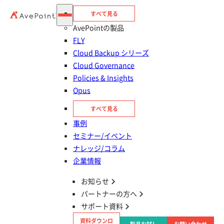
すべて見る
AvePointの製品
FLY
Cloud Backup シリーズ
Cloud Governance
Policies & Insights
Opus
すべて見る
目次
事例
セミナー/イベント
SharePoint・Teams・OneDriveの違い
ナレッジ/コラム
企業情報
Microsoft 365を使ってコラボレーションを実
お知らせ
現しよう
パートナーの方へ
サポート資料
SharePoint
資料ダウンロ