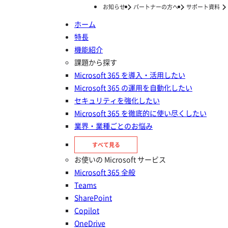
お知らせ
パートナーの方へ
サポート資料
ホーム
特長
ホーム
ナレッジ/コラム
SharePoint・Teams・OneDriveの違いと使い分け方｜Microsoft 365のコラボレーションツール活用
機能紹介
SharePoint・Teams・
課題から探す
Microsoft 365 を導入・活用したい
OneDriveの違いと使い分け方｜
Microsoft 365 の運用を自動化したい
Microsoft 365のコラボレーショ
セキュリティを強化したい
Microsoft 365 を徹底的に使い尽くしたい
ンツール活用
業界・業種ごとのお悩み
投稿日：
2025年07月09日
すべて見る
OneDrive／Microsoft 365／SharePoint／Teams
お使いの Microsoft サービス
Microsoft 365 全般
Teams
SharePoint
Copilot
OneDrive