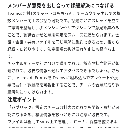
メンバーが意見を出し合って課題解決につなげる
Teamsは1対1のチャットはもちろん、チームやチャネルでの複
数メンバー同士の会話も可能です。話題ごとにスレッドを立て
て議論を整理し、@メンションやリアクションで意見を集める
ことで、認識合わせと意思決定をスムーズに進められます。会
話・会議・共有ファイルを同じ場所に集約できるため、後から
経緯をたどりやすく、決定事項の抜け漏れ防止にも役立ちま
す。
チャネルをテーマ別に分けて運用すれば、論点や担当範囲が整
理されて、必要な情報へ迷わずアクセスできるでしょう。さら
に、 Microsoft Forms を Teams に組み込んでアンケートや投
票で要件・課題感を可視化することで、チームの合意形成や課
題解決につなげられます。
注意ポイント
「パブリック」設定のチームは社内のだれでも閲覧・参加が可
能になるため、機密情報を扱うときには注意が必要です。
ファイルは極力 Teams 上で管理し、ローカル保存を控えるよ