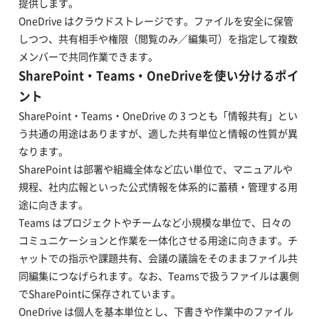
提供します。
OneDrive はクラウドストレージです。ファイルを安全に保管
しつつ、共有相手や権限（閲覧のみ／編集可）を指定して複数
メンバーで共同作業できます。
SharePoint・Teams・OneDriveを使い分けるポイ
ント
SharePoint・Teams・OneDrive の 3 つとも「情報共有」とい
う共通の用途はありますが、適した共有単位と情報の性質が異
なります。
SharePoint は部署や組織全体など広い単位で、マニュアルや
規程、社内広報といった公式情報を体系的に蓄積・管理する用
途に向きます。
Teams はプロジェクトやチームなど小規模な単位で、日々の
コミュニケーションと作業を一体化させる用途に向きます。チ
ャットでの指示や課題共有、会議の議論をそのままファイル共
同編集につなげられます。なお、Teamsで扱うファイルは裏側
でSharePointに保存されています。
OneDrive は個人を基本単位とし、下書きや作業中のファイル