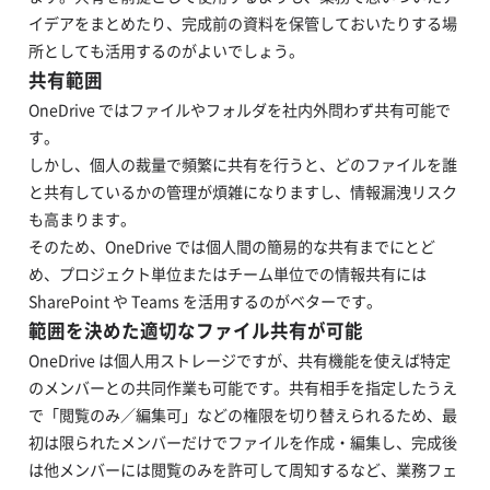
イデアをまとめたり、完成前の資料を保管しておいたりする場
所としても活用するのがよいでしょう。
共有範囲
OneDrive ではファイルやフォルダを社内外問わず共有可能で
す。
しかし、個人の裁量で頻繁に共有を行うと、どのファイルを誰
と共有しているかの管理が煩雑になりますし、情報漏洩リスク
も高まります。
そのため、OneDrive では個人間の簡易的な共有までにとど
め、プロジェクト単位またはチーム単位での情報共有には
SharePoint や Teams を活用するのがベターです。
範囲を決めた適切なファイル共有が可能
OneDrive は個人用ストレージですが、共有機能を使えば特定
のメンバーとの共同作業も可能です。共有相手を指定したうえ
で「閲覧のみ／編集可」などの権限を切り替えられるため、最
初は限られたメンバーだけでファイルを作成・編集し、完成後
は他メンバーには閲覧のみを許可して周知するなど、業務フェ