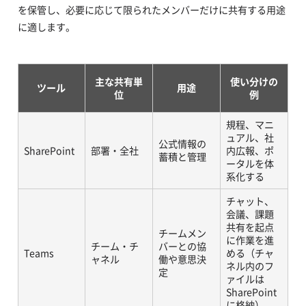
を保管し、必要に応じて限られたメンバーだけに共有する用途
に適します。
主な共有単
使い分けの
ツール
用途
位
例
規程、マニ
ュアル、社
公式情報の
SharePoint
部署・全社
内広報、ポ
蓄積と管理
ータルを体
系化する
チャット、
会議、課題
共有を起点
チームメン
に作業を進
チーム・チ
バーとの協
Teams
める（チャ
ャネル
働や意思決
ネル内のフ
定
ァイルは
SharePoint
に格納）