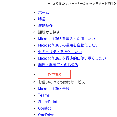
お知らせ
パートナーの方へ
サポート資料
ホーム
特長
ホーム
ナレッジ/コラム
PowerPlatform の活用
Power
機能紹介
Power Automate でメール業務
課題から探す
Microsoft 365 を導入・活用したい
を自動化する方法は？
Microsoft 365 の運用を自動化したい
セキュリティを強化したい
投稿日：
2023年12月10日
Microsoft 365 を徹底的に使い尽くしたい
PowerPlatform の活用
業界・業種ごとのお悩み
すべて見る
お使いの Microsoft サービス
Microsoft 365 全般
Teams
SharePoint
Copilot
OneDrive