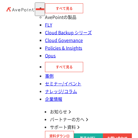
すべて見る
AvePointの製品
FLY
Cloud Backup シリーズ
Cloud Governance
Policies & Insights
Opus
目次
すべて見る
Power Automate とは？何ができるツール？
事例
セミナー/イベント
Power Automate でメール送信を自動化する
ナレッジ/コラム
手順は？
企業情報
お知らせ
Excel のメールアドレスリストを利用して
パートナーの方へ
Power Automate で一括送信する方法
サポート資料
資料ダウンロ