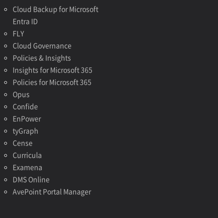
Cloud Backup for Microsoft
Entra ID
FLY
Cloud Governance
Policies & Insights
Insights for Microsoft 365
Policies for Microsoft 365
Opus
Confide
EnPower
tyGraph
Cense
Curricula
Examena
DMS Online
AvePoint Portal Manager