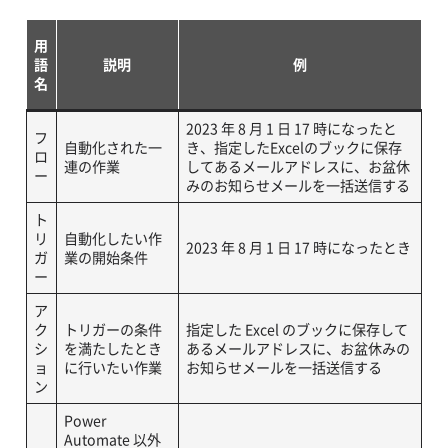
用
語
説明
例
名
2023 年 8 月 1 日 17 時になったと
フ
自動化された一
き、指定したExcelのブックに保存
ロ
連の作業
してあるメールアドレスに、お盆休
ー
みのお知らせメールを一括送信する
ト
リ
自動化したい作
2023 年 8 月 1 日 17 時になったとき
ガ
業の開始条件
ー
ア
ク
トリガーの条件
指定した Excel のブックに保存して
シ
を満たしたとき
あるメールアドレスに、お盆休みの
ョ
に行いたい作業
お知らせメールを一括送信する
ン
Power
Automate 以外