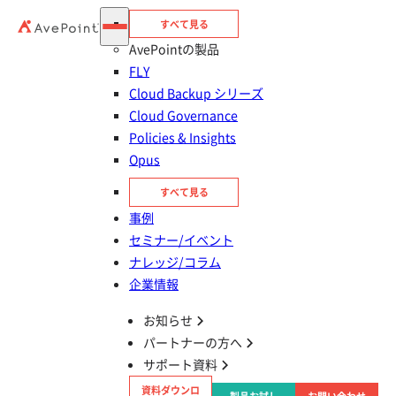
すべて見る
AvePointの製品
FLY
Cloud Backup シリーズ
Cloud Governance
Policies & Insights
目次
Opus
SharePoint のアクセスログを確認する必要性
すべて見る
事例
セミナー/イベント
SharePoint 監査ログとは
ナレッジ/コラム
企業情報
SharePoint 監査ログの種類
お知らせ
パートナーの方へ
SharePoint 監査ログで取得できる情報
サポート資料
資料ダウンロ
SharePoint 監査ログ（ Microsoft Purview ）