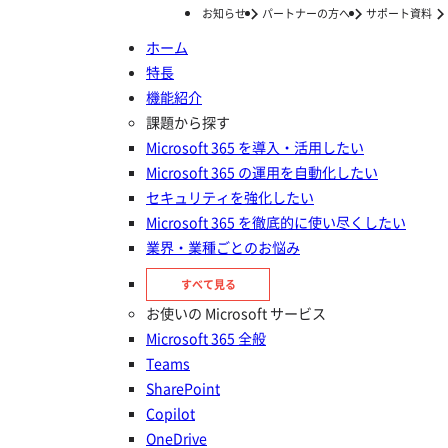
お知らせ
パートナーの方へ
サポート資料
ホーム
特長
ホーム
ナレッジ/コラム
ログ管理
SharePoint のアクセスログを確認するには？監査ログの活用方法
機能紹介
SharePoint のアクセスログを確
課題から探す
Microsoft 365 を導入・活用したい
認するには？監査ログの活用方法
Microsoft 365 の運用を自動化したい
セキュリティを強化したい
投稿日：
2024年03月03日
Microsoft 365 を徹底的に使い尽くしたい
ログ管理
業界・業種ごとのお悩み
すべて見る
お使いの Microsoft サービス
Microsoft 365 全般
Teams
SharePoint
Copilot
OneDrive