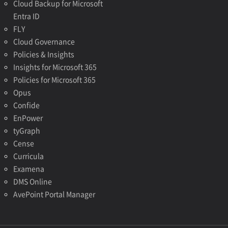
Cloud Backup for Microsoft
Entra ID
FLY
Cloud Governance
Policies & Insights
Insights for Microsoft 365
Policies for Microsoft 365
Opus
Confide
EnPower
tyGraph
Cense
Curricula
Examena
DMS Online
AvePoint Portal Manager