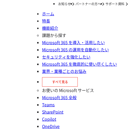
お知らせ
パートナーの方へ
サポート資料
ホーム
特長
ホーム
事例
AvePoint Cloud Governanceを利用して グループ 10 万人を超える Microsoft Teams ユーザーの利便性を維持しつつ管理強化を実現
機能紹介
AvePoint Cloud Governanceを
課題から探す
Microsoft 365 を導入・活用したい
利用して グループ 10 万人を超え
Microsoft 365 の運用を自動化したい
る Microsoft Teams ユーザーの
セキュリティを強化したい
Microsoft 365 を徹底的に使い尽くしたい
利便性を維持しつつ管理強化を実
業界・業種ごとのお悩み
現
すべて見る
お使いの Microsoft サービス
Microsoft 365 全般
Teams
SharePoint
Copilot
OneDrive