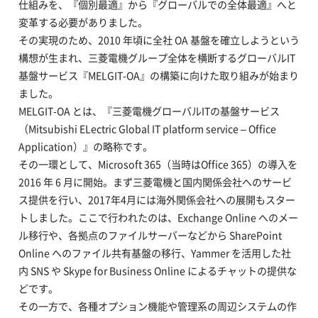
仕組みを、『個別最適』から『グローバルでの全体最適』へと
変革する必要がありました。
その実現のため、2010 年頃に全社 OA 基盤を確立しようという
構想が生まれ、三菱電機グループ全体を横断するグローバルIT
基盤サービス『MELGIT-OA』の構築に向けた取り組みが始まり
ました。
MELGIT-OA とは、『三菱電機グローバルITの基盤サービス
（Mitsubishi ELectric Global IT platform service – Office
Application）』の略称です。
その一環として、Microsoft 365（当時はOffice 365）の導入を
2016 年 6 月に開始。まず三菱電機と国内関係会社へのサービ
ス提供を行い、2017年4月には海外関係会社への展開もスター
トしました。ここで行われたのは、Exchange Online へのメー
ル移行や、各拠点のファイルサーバーなどから SharePoint
Online へのファイル共有基盤の移行、Yammer を活用した社
内 SNS や Skype for Business Online によるチャットの提供な
どです。
その一方で、各種オプション機能や管理系の周辺システムの作