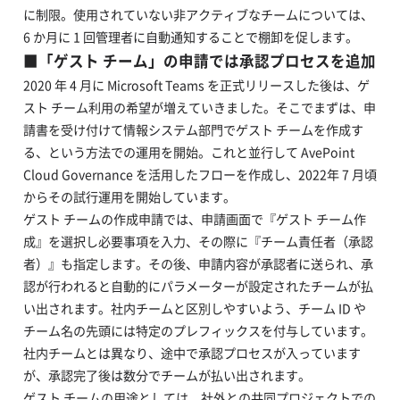
に制限。使用されていない非アクティブなチームについては、
6 か月に 1 回管理者に自動通知することで棚卸を促します。
■「ゲスト チーム」の申請では承認プロセスを追加
2020 年 4 月に Microsoft Teams を正式リリースした後は、ゲ
スト チーム利用の希望が増えていきました。そこでまずは、申
請書を受け付けて情報システム部門でゲスト チームを作成す
る、という方法での運用を開始。これと並行して AvePoint
Cloud Governance を活用したフローを作成し、2022年 7 月頃
からその試行運用を開始しています。
ゲスト チームの作成申請では、申請画面で『ゲスト チーム作
成』を選択し必要事項を入力、その際に『チーム責任者（承認
者）』も指定します。その後、申請内容が承認者に送られ、承
認が行われると自動的にパラメーターが設定されたチームが払
い出されます。社内チームと区別しやすいよう、チーム ID や
チーム名の先頭には特定のプレフィックスを付与しています。
社内チームとは異なり、途中で承認プロセスが入っています
が、承認完了後は数分でチームが払い出されます。
ゲスト チームの用途としては、社外との共同プロジェクトでの