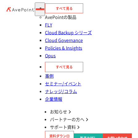
すべて見る
AvePointの製品
FLY
Cloud Backup シリーズ
Cloud Governance
三菱電機株式会社 様
Policies & Insights
Opus
ビジネス・プラットフォームBA戦略室 戦略ユ
ニット 経営戦略グループ
すべて見る
渡邉 祥太郎 様
事例
セミナー/イベント
対象のサービス
ナレッジ/コラム
Microsoft 365
企業情報
企業規模
10,001名～
お知らせ
対象の業界
製造
パートナーの方へ
抱えている課題
Microsoft 365 の運用を自動化したい
サポート資料
製品・サービス
Cloud Governance
資料ダウンロ