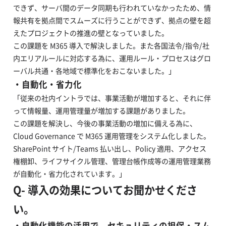
できず、サーバ間のデータ同期も行われていなかったため、情
報共有を拠点間でスムーズに行うことができず、拠点の壁を超
えたプロジェクトの推進の壁となっていました。
この課題を M365 導入で解決しました。また各国法令/指令/社
内エリアルールに対応する為に、運用ルール・プロセスはグロ
ーバル共通・各地域で標準化をおこないました。」
・自動化・省力化
「従来の社内イントラでは、事業活動が増加すると、それに伴
って情報量、運用管理量が増加する課題がありました。
この課題を解決し、今後の事業活動の増加に備える為に、
Cloud Governance で M365 運用管理をシステム化しました。
SharePoint サイト/Teams 払い出し、Policy 適用、アクセス
権棚卸、ライフサイクル管理、管理台帳作成等の運用管理業務
が自動化・省力化されています。」
Q- 導入の効果についてお聞かせくださ
い。
・自動化機能の活用で、セキュリティの担保・スム