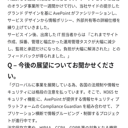
のオランダ事業所で一週間かけて行い、当社サイドの提示した
グランド デザインを基に AvePoint がファシリテーションし、
サービス デザインから情報ポリシー、外部共有等の詳細仕様を
練り上げていきました。
サービス イン後、出席した IT 担当者からは 『これまでサイト
作成、採番、管理と幅広かった運用管理タスクが大幅に減少
し、監視と承認だけになった。負担が大幅に解消された』 との
フィードバックが得られました。」
Q – 今後の展望についてお聞かせくださ
い。
「グローバルに事業を展開している為、各国の法規制や情報セ
キュリティには格段の注意を払っています。そこで、M365 セ
キュリティ機能 に、AvePoint が提供する情報セキュリティ プ
ラットフォームの Compliance Guardian を組み合わせて、 ア
プリケーション横断で情報グルーピング・制御するプロジェク
トが進行中です。
法定保存文書や、HIPAA、CCPA、GDPR 等の対象となる機密