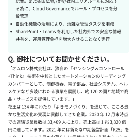
統合。また各国法令/指令/社内エリアルールに対応す
る為に、Cloud Governanceでルール・プロセスを分
散管理
自動化機能の活用により、煩雑な管理タスクを削減
SharePoint・Teams を利用した社内外での安全な情報
共有を、運用管理負担を増大させることなく実行
Q. 御社についてお聞かせください。
「オムロン株式会社は、独自の 『センシング＆コントロール
+Think』 技術を中核としたオートメーションのリーディング
カンパニーとして、制御機器、電子部品、社会システム、ヘル
スケアなど多岐にわたる事業を展開し、約 120 の国と地域で商
品・サービスを提供しています。」
花王は 134 年にわたり「よきモノづくり」を通じて、こころ豊
かな生活文化の実現に貢献してきた企業。2020 年 12 月末時点
での連結従業員数は 33,409 人に上り、売上高は 1 兆 3,820 億
円に達しています。2021 年には新たな中期経営計画「K25」を