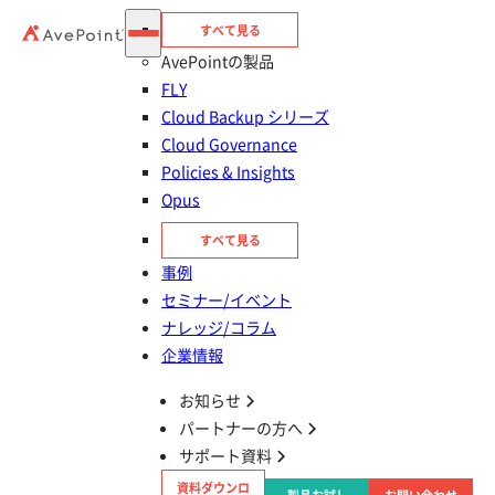
すべて見る
AvePointの製品
FLY
Cloud Backup シリーズ
Cloud Governance
Policies & Insights
オムロン株式会社 様
Opus
ITプラットフォーム革新センタワークスタイル
すべて見る
アプリケーション部
事例
壱岐 天彦 様
セミナー/イベント
ナレッジ/コラム
対象のサービス
Microsoft 365
企業情報
お知らせ
企業規模
10,001名～
パートナーの方へ
対象の業界
製造
サポート資料
抱えている課題
セキュリティを強化したい
製品・サービス
Cloud Governance
資料ダウンロ