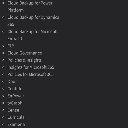
Cloud Backup for Power
Platform
Cloud Backup for Dynamics
365
Cloud Backup for Microsoft
Entra ID
FLY
Cloud Governance
Policies & Insights
Insights for Microsoft 365
Policies for Microsoft 365
Opus
Confide
EnPower
tyGraph
Cense
Curricula
Examena