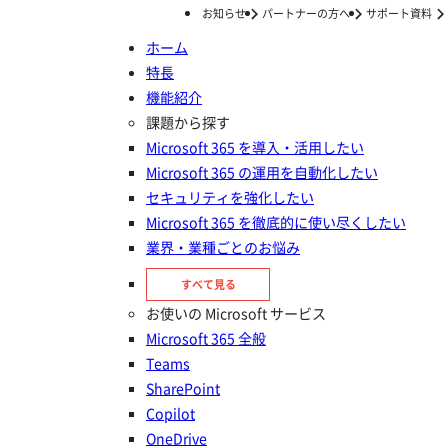
お知らせ
パートナーの方へ
サポート資料
ホーム
特長
ホーム
事例
オムロン株式会社、Microsoft 365 と AvePoint Cloud Governance を組み合わせて、 社内外グローバル情報共有と各国法令/指令/社内エリア ルール対応を両立
機能紹介
オムロン株式会社、Microsoft
課題から探す
Microsoft 365 を導入・活用したい
365 と AvePoint Cloud
Microsoft 365 の運用を自動化したい
Governance を組み合わせて、
セキュリティを強化したい
Microsoft 365 を徹底的に使い尽くしたい
社内外グローバル情報共有と各国
業界・業種ごとのお悩み
法令/指令/社内エリア ルール対応
すべて見る
を両立
お使いの Microsoft サービス
Microsoft 365 全般
Teams
SharePoint
Copilot
OneDrive