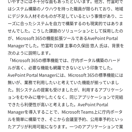
いやすさには不十分な面もあったといいます。他方、竹富町で
はシステム構築のノウハウを持った職員が限られており、地域
にデジタル人材そのものが不足しているという事情があり、ニ
ーズに合ったシステムを自力で構築するのも現実的ではありま
せんでした。こうした課題のソリューションとして採用したの
が、Microsoft 365の機能拡張ツールであるAvePoint Portal
Managerでした。竹富町 DX課 主事の久保田 悠人 氏は、背景を
次のように説明します。
「Microsoft 365の標準機能では、庁内ポータル構築のハード
ルが高く、必要な機能も網羅できないという印象でした。
AvePoint Portal Managerには、Microsoft 365の標準機能には
無いが、業務で利用したいと考えていた機能が揃っていまし
た。別システムの提案も受けましたが、利用するアプリケーシ
ョンをむやみに増やしたくなく、同じアプリケーションで完結
できたら利便性が高いと考えました。AvePoint Portal
Managerを導入することで、Microsoft Teams上に庁内ポータ
ルを簡単に構築でき、そこから会議室予約、公用車予約といっ
たアプリが利用可能になります。一つのアプリケーションで業