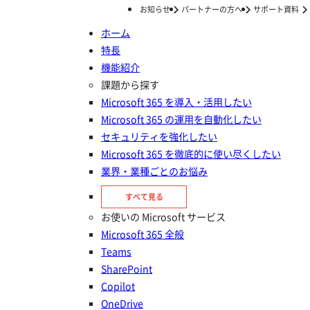
お知らせ
パートナーの方へ
サポート資料
ホーム
特長
ホーム
事例
二次離島に住む4,200人をつなぐ、竹富町の行政DX！ 役場の業務効率化と住民サービス向上を同時に実現する「AvePoint Portal Manager」
機能紹介
二次離島に住む4,200人をつな
課題から探す
Microsoft 365 を導入・活用したい
ぐ、竹富町の行政DX！ 役場の業
Microsoft 365 の運用を自動化したい
務効率化と住民サービス向上を同
セキュリティを強化したい
Microsoft 365 を徹底的に使い尽くしたい
時に実現する「AvePoint Portal
業界・業種ごとのお悩み
Manager」
すべて見る
お使いの Microsoft サービス
Microsoft 365 全般
Teams
SharePoint
Copilot
OneDrive