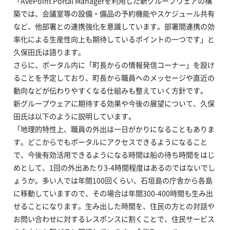
「AvePoint Portal Managerを利用した新グループウェアの構
築では、会議室等の設備・備品の予約機能やスケジュール共有
など、他部署との連携強化を意識しています。部署間連携の効
率化による生産性向上も期待しているポイントの一つです」と
久保田氏は語ります。
さらに、ポータル内に「町長からの情報発信コーナー」を設け
ることを予定しており、町長から職員へのメッセージや直近の
動向などが伝わりやすくなる仕組みも整えていく方針です。
新グループウェアに期待する効果や今後の展望について、久保
田氏は以下のように説明しています。
「地理的特性上、職員の外出は一日がかりになることもありま
す。どこからでもポータルにアクセスできるようになること
で、今後有効活用できるようになる時間は船の待ち時間をはじ
めとして、1回の外出あたり3-4時間程度はあるのではないでし
ょうか。多い人では年間100回くらい、石垣島の庁舎から各島
に移動していますので、その場合は年間300-400時間も生み出
せることになります。生み出した時間を、住民の方との対話や
お問い合わせに対するレスポンスに割くことで、住民サービス