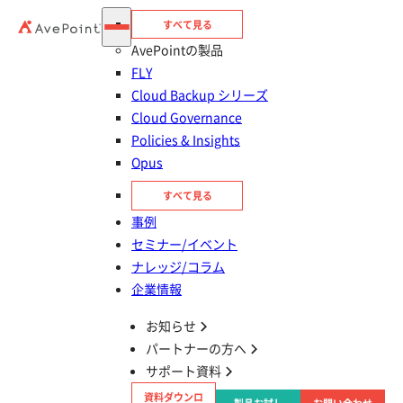
すべて見る
AvePointの製品
FLY
Cloud Backup シリーズ
Cloud Governance
竹富町 様
Policies & Insights
Opus
DX課 主事
すべて見る
久保田 悠人 様
事例
対象のサービス
セミナー/イベント
Microsoft 365
ナレッジ/コラム
企業情報
企業規模
〜500名
対象の業界
官公庁・地方自治体
お知らせ
抱えている課題
Microsoft 365 の導入・活用をしたい
パートナーの方へ
製品・サービス
AvePoint Portal Manager
サポート資料
資料ダウンロ