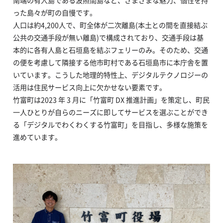
南端の有人島である波照間島など、さまざまな魅力、個性を持
った島々が町の自慢です。
人口は約4,200人で、町全体が二次離島(本土との間を直接結ぶ
公共の交通手段が無い離島)で構成されており、交通手段は基
本的に各有人島と石垣島を結ぶフェリーのみ。そのため、交通
の便を考慮して隣接する他市町村である石垣島市に本庁舎を置
いています。こうした地理的特性上、デジタルテクノロジーの
活用は住民サービス向上に欠かせない要素です。
竹富町は2023 年 3 月に「竹富町 DX 推進計画」を策定し、町民
一人ひとりが自らのニーズに即してサービスを選ぶことができ
る「デジタルでわくわくする竹富町」を目指し、多様な施策を
進めています。