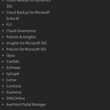
365
Cloud Backup for Microsoft
Entra ID
FLY
Cloud Governance
Policies & Insights
Insights for Microsoft 365
Policies for Microsoft 365
Opus
Confide
EnPower
tyGraph
Cense
Curricula
Examena
DMS Online
AvePoint Portal Manager