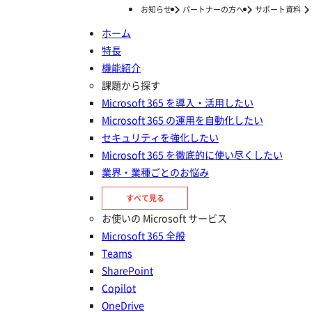
お知らせ
パートナーの方へ
サポート資料
ホーム
特長
ホーム
セミナー/イベント
セミナー
AIエージェント時代のデータガバナンス Microsoft 365 で「価値を出すAI」x「暴走しないAI」を両立させるためには？
機能紹介
AIエージェント時代のデータガバ
課題から探す
Microsoft 365 を導入・活用したい
ナンス Microsoft 365 で「価値を
Microsoft 365 の運用を自動化したい
出すAI」x「暴走しないAI」を両
セキュリティを強化したい
Microsoft 365 を徹底的に使い尽くしたい
立させるためには？
業界・業種ごとのお悩み
すべて見る
お使いの Microsoft サービス
Microsoft 365 全般
Teams
SharePoint
Copilot
OneDrive