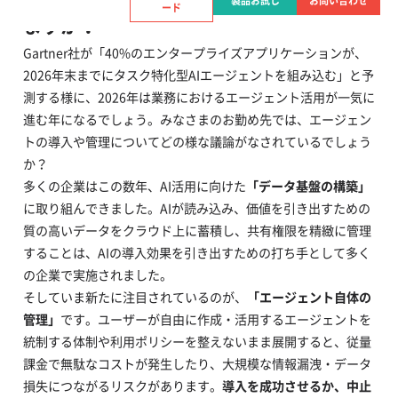
製品お試し
お問い合わせ
ード
ますか？
Gartner社が「40%のエンタープライズアプリケーションが、
2026年末までにタスク特化型AIエージェントを組み込む」と予
測する様に、2026年は業務におけるエージェント活用が一気に
進む年になるでしょう。みなさまのお勤め先では、エージェン
トの導入や管理についてどの様な議論がなされているでしょう
か？
多くの企業はこの数年、AI活用に向けた
「データ基盤の構築」
に取り組んできました。AIが読み込み、価値を引き出すための
質の高いデータをクラウド上に蓄積し、共有権限を精緻に管理
することは、AIの導入効果を引き出すための打ち手として多く
の企業で実施されました。
そしていま新たに注目されているのが、
「エージェント自体の
管理」
です。ユーザーが自由に作成・活用するエージェントを
統制する体制や利用ポリシーを整えないまま展開すると、従量
課金で無駄なコストが発生したり、大規模な情報漏洩・データ
損失につながるリスクがあります。
導入を成功させるか、中止