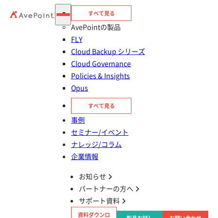
すべて見る
AvePointの製品
FLY
Cloud Backup シリーズ
アーカイブ視聴登録
Cloud Governance
Policies & Insights
種別
セミナー
Opus
テーマ
Microsoft 365
AI
すべて見る
対象者
Microsoft365を導入・活用したい
事例
セミナー/イベント
アーカイブ視聴登録
ナレッジ/コラム
企業情報
この記事をシェアする
お知らせ
タイトルとURLをコピー
パートナーの方へ
AIエージェント導入の波はもう来てい
サポート資料
る。あなたの会社に、その”備え”はあり
資料ダウンロ