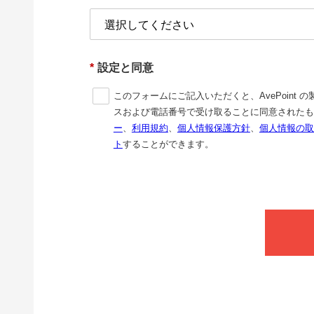
*
設定と同意
このフォームにご記入いただくと、AvePoin
スおよび電話番号で受け取ることに同意されたも
ー
、
利用規約
、
個人情報保護方針
、
個人情報の取
ト
することができます。