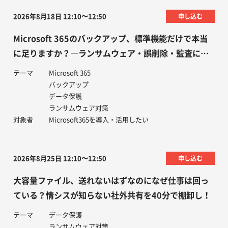
2026年8月18日 12:10〜12:50
申し込む
Microsoft 365のバックアップ、標準機能だけで本当
に足りますか？―ランサムウェア・誤削除・監査に備
えるデータ保護の考え方
テーマ
Microsoft 365
バックアップ
データ保護
ランサムウェア対策
対象者
Microsoft365を導入・活用したい
2026年8月25日 12:10〜12:50
申し込む
大容量ファイル、送れないはずなのになぜ仕事は回っ
ている？情シスが知らない社外共有を40分で棚卸し！
テーマ
データ保護
ランサムウェア対策