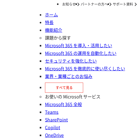
お知らせ
パートナーの方へ
サポート資料
ホーム
特長
ホーム
セミナー/イベント
セミナー
SharePointでおこなう、ファイルと権限管理のキホンの考え方とは？
機能紹介
SharePointでおこなう、ファイ
課題から探す
Microsoft 365 を導入・活用したい
ルと権限管理のキホンの考え方と
Microsoft 365 の運用を自動化したい
は？
セキュリティを強化したい
Microsoft 365 を徹底的に使い尽くしたい
業界・業種ごとのお悩み
すべて見る
お使いの Microsoft サービス
Microsoft 365 全般
Teams
SharePoint
Copilot
OneDrive