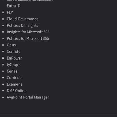
Entra ID
FLY
Cloud Governance
Policies & Insights
Insights for Microsoft 365
Policies for Microsoft 365
Opus
Confide
EnPower
tyGraph
Cense
Curricula
Examena
DMS Online
AvePoint Portal Manager