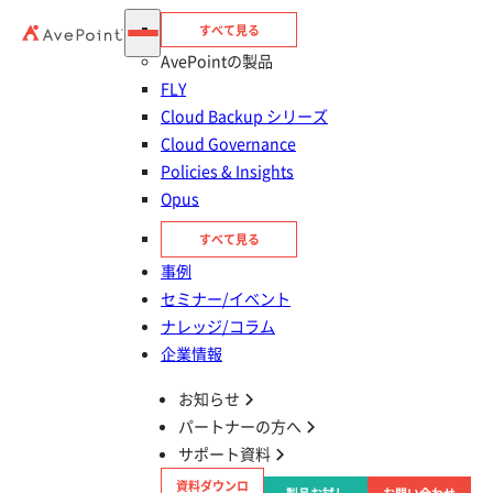
すべて見る
AvePointの製品
FLY
アーカイブ視聴登録
Cloud Backup シリーズ
Cloud Governance
種別
セミナー
Policies & Insights
テーマ
SharePoint
Opus
対象者
セキュリティを強化したい
すべて見る
アーカイブ視聴登録
事例
セミナー/イベント
ナレッジ/コラム
この記事をシェアする
企業情報
タイトルとURLをコピー
開催概要
お知らせ
パートナーの方へ
SharePoint の 「アクセス権限」 管理に頭を抱えて
サポート資料
いませんか？
資料ダウンロ