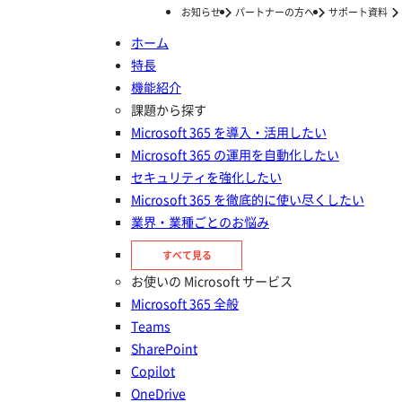
お知らせ
パートナーの方へ
サポート資料
ホーム
特長
ホーム
セミナー/イベント
セミナー
Teams導入しただけで終わっていませんか？生産性向上に直結する“利用ルール”と“責任範囲”設計のコツ
機能紹介
Teams導入しただけで終わってい
課題から探す
Microsoft 365 を導入・活用したい
ませんか？生産性向上に直結す
Microsoft 365 の運用を自動化したい
る“利用ルール”と“責任範囲”設
セキュリティを強化したい
Microsoft 365 を徹底的に使い尽くしたい
計のコツ
業界・業種ごとのお悩み
すべて見る
お使いの Microsoft サービス
Microsoft 365 全般
Teams
SharePoint
Copilot
OneDrive