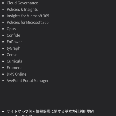
Cloud Governance
Policies & Insights
Insights for Microsoft 365
Policies for Microsoft 365
Opus
Confide
EnPower
tyGraph
Cense
Curricula
Examena
DMS Online
AvePoint Portal Manager
サイトマップ
個人情報保護に関する基本方針
利用規約