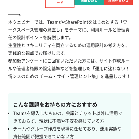
製品お試し
お問い合わせ
ード
い・成果が見えない・運用が現場任せになっている
——。
本ウェビナーでは、TeamsやSharePointをはじめとする「ワ
ークスペース管理の見直し」をテーマに、利用ルールと管理責
任の設計ポイントを解説します。
生産性とセキュリティを両立するための運用設計の考え方を、
実践的な視点でお届けします。
参加後アンケートにご回答いただいた方には、サイト作成ルー
ルや管理者権限の設定基準などを整理した「運用に迷わない！
情シスのための チーム・サイト管理ヒント集」を進呈します！
こんな課題をお持ちの方におすすめ
Teamsを導入したものの、会議とチャット以外に活用で
きておらず、現状に不満や不安を感じている方
チームやグループ作成を現場に任せており、運用実態や
責任範囲が把握できていない方