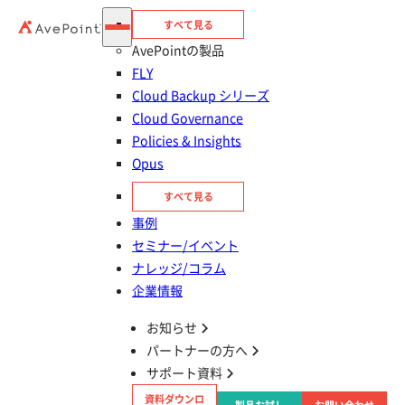
すべて見る
AvePointの製品
FLY
Cloud Backup シリーズ
アーカイブ視聴登録
Cloud Governance
Policies & Insights
種別
セミナー
Opus
テーマ
Microsoft 365
SharePoint
Teams
すべて見る
対象者
Microsoft365を導入・活用したい
事例
セミナー/イベント
アーカイブ視聴登録
ナレッジ/コラム
企業情報
この記事をシェアする
お知らせ
タイトルとURLをコピー
パートナーの方へ
開催概要
サポート資料
Microsoft 365を導入したものの、活用が進まな
資料ダウンロ