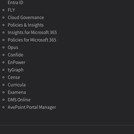
Entra ID
FLY
Cloud Governance
Policies & Insights
Insights for Microsoft 365
Policies for Microsoft 365
Opus
Confide
EnPower
tyGraph
Cense
Curricula
Examena
DMS Online
AvePoint Portal Manager