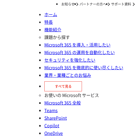
お知らせ
パートナーの方へ
サポート資料
ホーム
特長
ホーム
ナレッジ/コラム
Google Workspace
機能紹介
Google Workspace
課題から探す
Microsoft 365 を導入・活用したい
Microsoft 365 の運用を自動化したい
セキュリティを強化したい
Microsoft 365 を徹底的に使い尽くしたい
2026年08月06日
業界・業種ごとのお悩み
Google Workspaceの削除データを復元する方法｜管理者向け
すべて見る
完全ガイド
お使いの Microsoft サービス
Microsoft 365 全般
2026年08月06日
Teams
Google ドライブのセキュリティリスク4選と対策6選｜企業向
SharePoint
け完全ガイド
Copilot
OneDrive
2026年08月06日