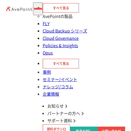
Google ドライブ完全削除後の復元方法｜管理者向け完全ガイ
すべて見る
ド
AvePointの製品
FLY
2026年08月06日
Cloud Backup シリーズ
共有ドライブ削除ファイルの復元方法｜管理者向け完全ガイド
Cloud Governance
Policies & Insights
2026年08月06日
Opus
Google ドライブのファイルが消えた？原因と探し方6選｜復元
方法付き
すべて見る
事例
2026年08月06日
セミナー/イベント
共有ドライブのバックアップ方法3選｜比較と選び方完全ガイ
ナレッジ/コラム
ド
企業情報
お知らせ
2026年08月06日
パートナーの方へ
Gmailメールが消えた？原因と探し方｜検索コマンド活用ガイ
ド
サポート資料
資料ダウンロ