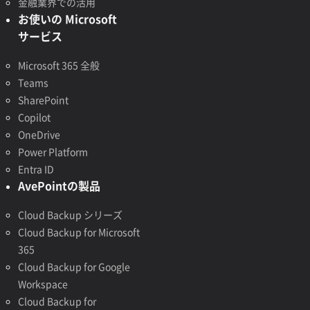
金融業界での活用
お使いの Microsoft
サービス
Microsoft 365 全般
Teams
SharePoint
Copilot
OneDrive
Power Platform
Entra ID
AvePointの製品
Cloud Backup シリーズ
Cloud Backup for Microsoft
365
Cloud Backup for Google
Workspace
Cloud Backup for