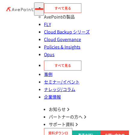
への手順と制限設定を解説
すべて見る
DenshoBako
AvePointの製品
FLY
Cloud Backup シリーズ
運用管理の自動化・効率化
Cloud Governance
Microsoft 365 の運用に手が回らない！上手に自動化
Policies & Insights
と権限移譲をして工数削減する方法
Opus
Cloud Governance／Microsoft 365
すべて見る
事例
セミナー/イベント
ガバナンス強化
ナレッジ/コラム
OneDrive をフル活用！Copilot でさらに効率化する方
企業情報
法やリスクも紹介
お知らせ
パートナーの方へ
OneDrive／Copilot／Policies & Insights／Cloud Governance／
Microsoft 365
サポート資料
資料ダウンロ