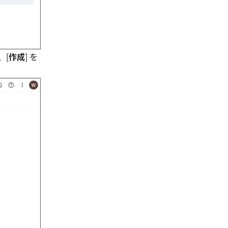
、[
作成
] を