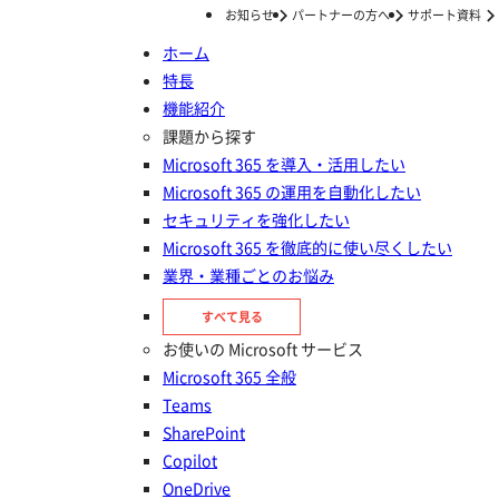
お知らせ
パートナーの方へ
サポート資料
ホーム
特長
ホーム
ナレッジ/コラム
Copilot の活用
Microsoft Copilot の使い方は？企業向け・個人向けに解説
機能紹介
Microsoft Copilot の使い方は？
課題から探す
Microsoft 365 を導入・活用したい
企業向け・個人向けに解説
Microsoft 365 の運用を自動化したい
セキュリティを強化したい
投稿日：
2024年03月07日
Microsoft 365 を徹底的に使い尽くしたい
Copilot の活用
業界・業種ごとのお悩み
すべて見る
お使いの Microsoft サービス
Microsoft 365 全般
Teams
SharePoint
Copilot
OneDrive