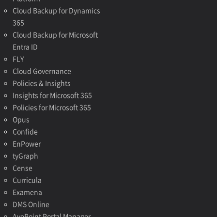
Cloud Backup for Dynamics
365
Cloud Backup for Microsoft
Entra ID
FLY
Cloud Governance
Policies & Insights
Insights for Microsoft 365
Policies for Microsoft 365
Opus
Confide
EnPower
tyGraph
Cense
Curricula
Examena
DMS Online
AvePoint Portal Manager