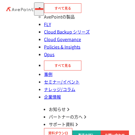
すべて見る
AvePointの製品
FLY
Cloud Backup シリーズ
Cloud Governance
Policies & Insights
目次
Opus
Microsoft Copilot とは
すべて見る
事例
セミナー/イベント
【無料版】Copilot の使い方
ナレッジ/コラム
企業情報
【個人向け】Copilot Pro の使い方
お知らせ
パートナーの方へ
【企業向け】Microsoft 365 Copilot の使い方
サポート資料
資料ダウンロ
Microsoft Copilot の活用事例