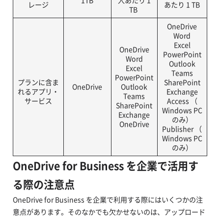
1TB
人あたり 1
レージ
あたり 1 TB
TB
OneDrive
Word
Excel
OneDrive
PowerPoint
Word
Outlook
Excel
Teams
PowerPoint
プランに含ま
SharePoint
OneDrive
Outlook
れるアプリ・
Exchange
Teams
サービス
Access （
SharePoint
Windows PC
Exchange
のみ）
OneDrive
Publisher （
Windows PC
のみ）
OneDrive for Business を企業で活用す
る際の注意点
OneDrive for Business を企業で利用する際にはいくつかの注
意点があります。そのなかでも欠かせないのは、アップロード