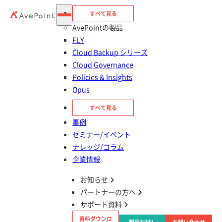
すべて見る
AvePointの製品
FLY
Cloud Backup シリーズ
Cloud Governance
Policies & Insights
Opus
目次
すべて見る
OneDrive for Business とは
事例
セミナー/イベント
OneDrive for Business の基本機能
ナレッジ/コラム
企業情報
OneDrive for Business と個人用の OneDrive
お知らせ
との違い
パートナーの方へ
サポート資料
OneDrive for Business のメリット
資料ダウンロ