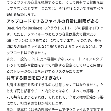
できるファイル容量を把握すること、そして共有する範囲を広
げすぎないことです。ここでは、それぞれについて注意すべき
理由を解説します。
アップロードできるファイルの容量に制限がある
OneDrive for Business のクラウドストレージの容量は 1TB で
す。ただし、ファイル一つあたりの容量は最大で最大250
GB（プランにより異なる）
に
なっています。そのため、長時
間に及ぶ動画ファイルなど15GB を超えるファイルなどは、ア
ップロードはできません。
また、一般的に PC に比べ容量の少ないスマートフォンやタブ
レットで画像や動画をすべて同期する設定にしていると内蔵す
るストレージの容量を圧迫するリスクがあります。
共有する範囲を広げすぎない
共有する範囲を広げすぎるのも注意しなくてはなりません。た
とえば同じ部署やチーム内だけではなく、すべての部署、チー
ムで共有しようとすれば、それぞれでアクセス権の設定が必要
になり、担当者の負担が増大します。
また、基本的には他の部署やチームで使うファイルを閲覧する