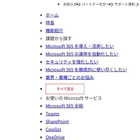
お知らせ
パートナーの方へ
サポート資料
ホーム
特長
ホーム
ナレッジ/コラム
はじめての365運用
OneDrive for Business の使い方やOneDrive との違いを解説
機能紹介
OneDrive for Business の使い方
課題から探す
Microsoft 365 を導入・活用したい
やOneDrive との違いを解説
Microsoft 365 の運用を自動化したい
セキュリティを強化したい
更新日：
2026年04月23日
Microsoft 365 を徹底的に使い尽くしたい
投稿日：
2023年12月17日
業界・業種ごとのお悩み
はじめての365運用
すべて見る
お使いの Microsoft サービス
Microsoft 365 全般
Teams
SharePoint
Copilot
OneDrive