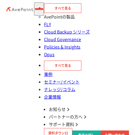
すべて見る
AvePointの製品
FLY
Cloud Backup シリーズ
Cloud Governance
Policies & Insights
Opus
すべて見る
目次
事例
セミナー/イベント
OneDrive の価格と料金プラン
ナレッジ/コラム
企業情報
OneDrive の特徴とメリット
お知らせ
パートナーの方へ
OneDrive の利用の流れ
サポート資料
資料ダウンロ