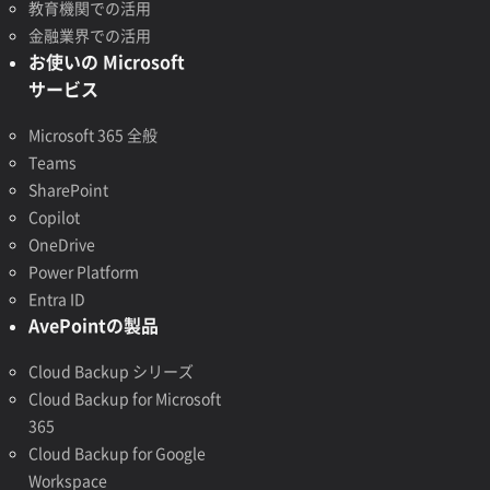
教育機関での活用
金融業界での活用
お使いの Microsoft
サービス
Microsoft 365 全般
Teams
SharePoint
Copilot
OneDrive
Power Platform
Entra ID
AvePointの製品
Cloud Backup シリーズ
Cloud Backup for Microsoft
365
Cloud Backup for Google
Workspace