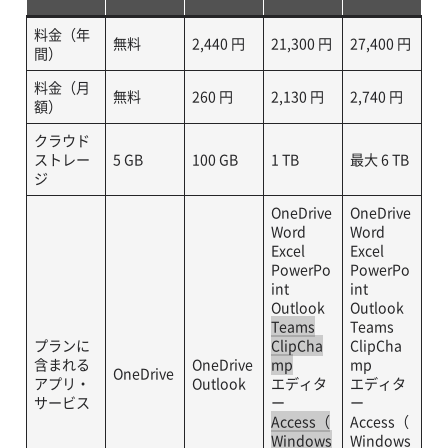
料金（年
無料
2,440 円
21,300 円
27,400 円
間）
料金（月
無料
260 円
2,130 円
2,740 円
額）
クラウド
ストレー
5 GB
100 GB
1 TB
最大 6 TB
ジ
OneDrive
OneDrive
Word
Word
Excel
Excel
PowerPo
PowerPo
int
int
Outlook
Outlook
Teams
Teams
プランに
ClipCha
ClipCha
含まれる
OneDrive
mp
mp
OneDrive
アプリ・
Outlook
エディタ
エディタ
サービス
ー
ー
Access（
Access（
Windows
Windows