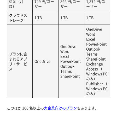
料金（月
749 円/ユー
899 円/ユー
1,874 円/ユ
額）
ザー
ザー
ーザー
クラウドス
1 TB
1 TB
1 TB
トレージ
OneDrive
Word
Excel
PowerPoint
OneDrive
Outlook
Word
プランに含
Teams
Excel
まれるアプ
SharePoint
OneDrive
PowerPoint
リ・サービ
Exchange
Outlook
ス
Access （
Teams
Windows PC
SharePoint
のみ）
Publisher （
Windows PC
のみ）
このほか 300 名以上の
大企業向けのプラン
もあります。