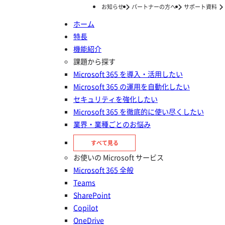
お知らせ
パートナーの方へ
サポート資料
ホーム
特長
ホーム
ナレッジ/コラム
はじめての365運用
OneDrive の料金プランとは？メリットや使うべき企業の特徴も紹介
機能紹介
OneDrive の料金プランとは？メ
課題から探す
Microsoft 365 を導入・活用したい
リットや使うべき企業の特徴も紹
Microsoft 365 の運用を自動化したい
介
セキュリティを強化したい
Microsoft 365 を徹底的に使い尽くしたい
業界・業種ごとのお悩み
更新日：
2026年01月16日
投稿日：
2023年12月10日
すべて見る
はじめての365運用
お使いの Microsoft サービス
Microsoft 365 全般
Teams
SharePoint
Copilot
OneDrive